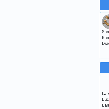
San
Ban
Dra
La 7
Bucu
Bar