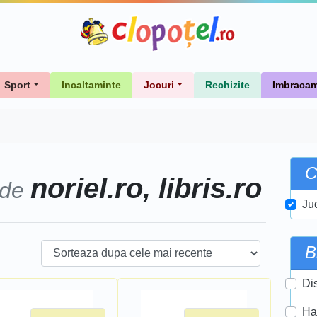
Sport
Incaltaminte
Jocuri
Rechizite
Imbracam
C
noriel.ro, libris.ro
 de
Ju
B
Di
Ha