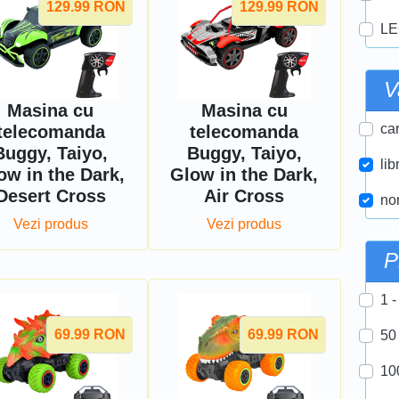
129.99
RON
129.99
RON
LE
V
Masina cu
Masina cu
car
telecomanda
telecomanda
Buggy, Taiyo,
Buggy, Taiyo,
lib
ow in the Dark,
Glow in the Dark,
Desert Cross
Air Cross
nor
Vezi produs
Vezi produs
P
1 -
69.99
RON
69.99
RON
50
10