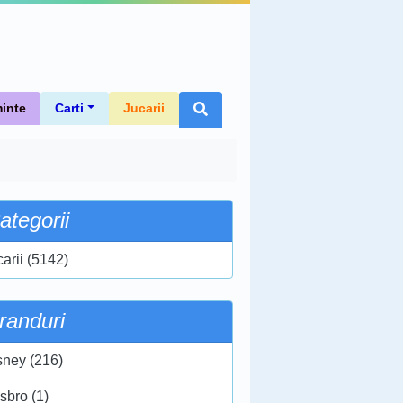
inte
Carti
Jucarii
ategorii
carii (5142)
randuri
sney (216)
sbro (1)