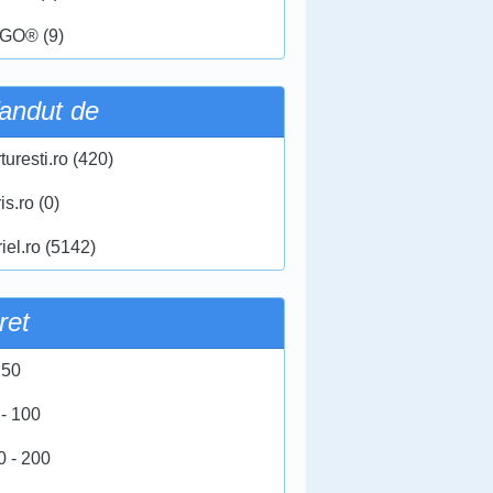
GO® (9)
andut de
turesti.ro (420)
ris.ro (0)
iel.ro (5142)
ret
 50
 - 100
0 - 200