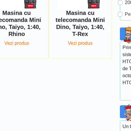
20
Masina cu
Masina cu
Pe
lecomanda Mini
telecomanda Mini
no, Taiyo, 1:40,
Dino, Taiyo, 1:40,
Rhino
T-Rex
Vezi produs
Vezi produs
Prim
sist
HTC
de T
octo
HTC
Un 