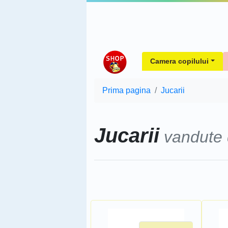
Camera copilului
Prima pagina
Jucarii
Jucarii
vandute
Sorteaza dupa