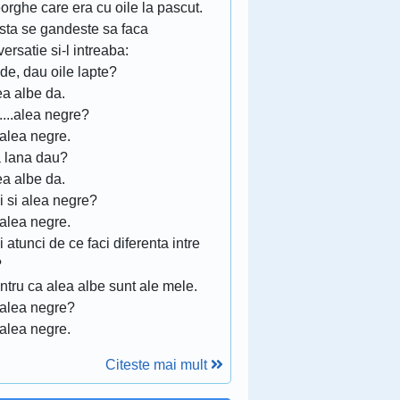
rghe care era cu oile la pascut.
sta se gandeste sa faca
ersatie si-l intreaba:
de, dau oile lapte?
ea albe da.
.....alea negre?
 alea negre.
a lana dau?
ea albe da.
i si alea negre?
 alea negre.
i atunci de ce faci diferenta intre
?
ntru ca alea albe sunt ale mele.
 alea negre?
 alea negre.
Citeste mai mult