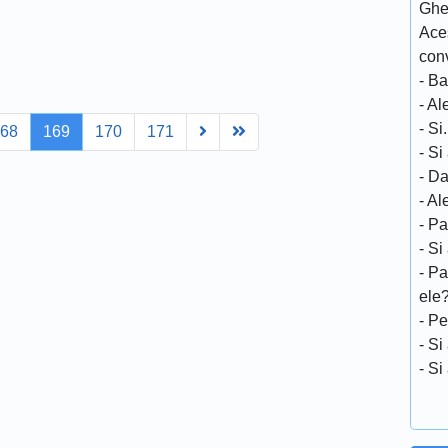
Gheo
Ace
conv
- Ba
- Al
- Si
Next
Last
168
169
170
171
- Si
- D
- Al
- Pa
- Si
- Pa
ele
- Pe
- Si
- Si