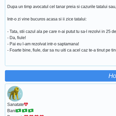
Dupa un timp avocatul cel tanar preia si cazurile tatalui sau
Intr-o zi vine bucuros acasa si ii zice tatalui:
- Tata, stii cazul ala pe care n-ai putut tu sa-l rezolvi in 25 d
- Da, fiule!
- Pai eu l-am rezolvat intr-o saptamana!
- Foarte bine, fiule, dar sa nu uiti ca acel caz te-a tinut pe t
Ho
Sanatate
Bani