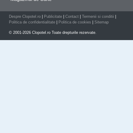
Despre Clopotel.ro
|
Publicitate
|
Contact
|
Termenii si conditii
|
Politica de confidentialitate
|
Politica de cookies
|
Sitemap
© 2001-2026 Clopotel.ro Toate drepturile rezervate.