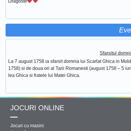
Dragoste
Eve
Sfarsitul domni
La 7 august 1758 ia sfarsit domnia lui Scarlat Ghica in Mol
1758) si de doua ori al Tarii Romanesti (august 1758 – 5 iuni
lea Ghica si fratele lui Matei Ghica.
JOCURI ONLINE
Jocuri cu masini