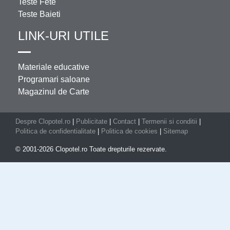
Teste Fete
Teste Baieti
LINK-URI UTILE
Materiale educative
Programari saloane
Magazinul de Carte
Despre Clopotel.ro
|
Publicitate
|
Contact
|
Termenii si conditii
|
Politica de confidentialitate
|
Politica de cookies
|
Sitemap
© 2001-2026 Clopotel.ro Toate drepturile rezervate.