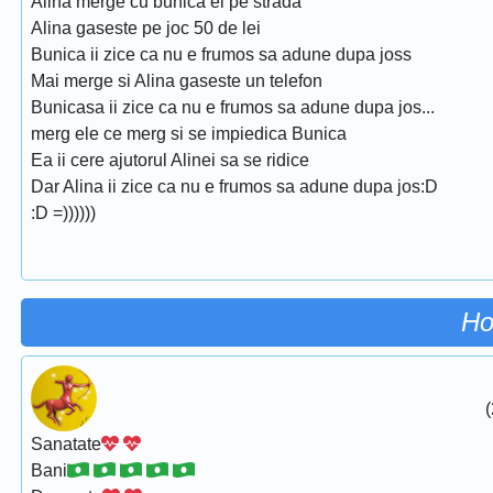
Alina merge cu bunica ei pe strada
Alina gaseste pe joc 50 de lei
Bunica ii zice ca nu e frumos sa adune dupa joss
Mai merge si Alina gaseste un telefon
Bunicasa ii zice ca nu e frumos sa adune dupa jos...
merg ele ce merg si se impiedica Bunica
Ea ii cere ajutorul Alinei sa se ridice
Dar Alina ii zice ca nu e frumos sa adune dupa jos:D
:D =))))))
Ho
(
Sanatate
Bani