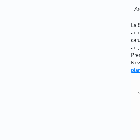
Ar
La 8
anim
caru
ani,
Pre
New
pla