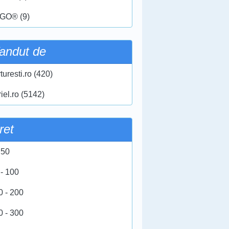
GO® (9)
andut de
turesti.ro (420)
iel.ro (5142)
ret
 50
 - 100
0 - 200
0 - 300