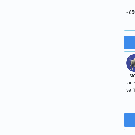
- 85
Este
face
sa f