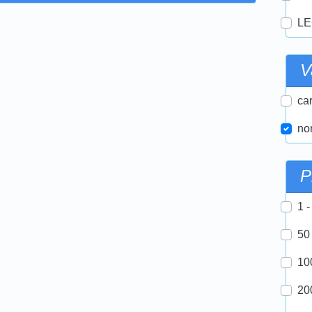
LE
V
car
nor
P
1 -
50
10
20