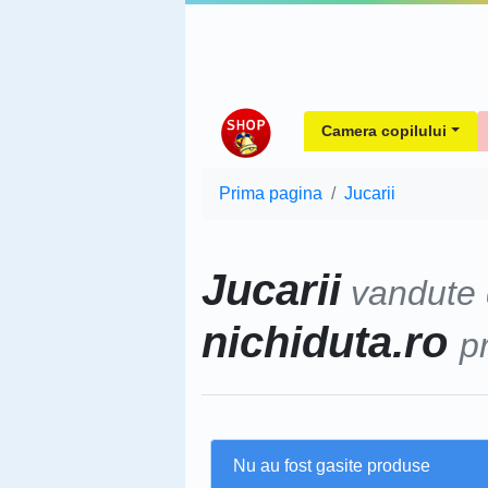
Camera copilului
Prima pagina
Jucarii
Jucarii
vandute
nichiduta.ro
p
Nu au fost gasite produse