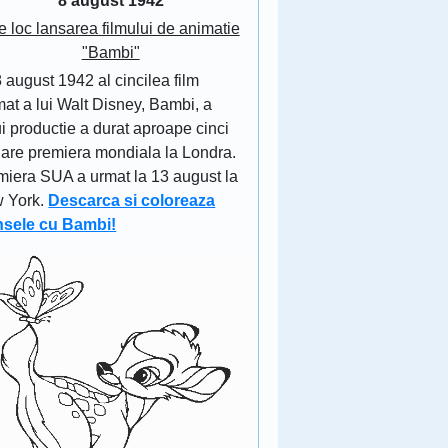
8 august 1942
e loc lansarea filmului de animatie
"Bambi"
 august 1942 al cincilea film
at a lui Walt Disney, Bambi, a
i productie a durat aproape cinci
 are premiera mondiala la Londra.
miera SUA a urmat la 13 august la
 York.
Descarca si coloreaza
nsele cu Bambi!