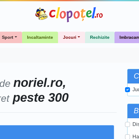
Sport
Incaltaminte
Jocuri
Rechizite
Imbracam
C
noriel.ro,
 de
Ju
peste 300
ret
B
Di
Ha