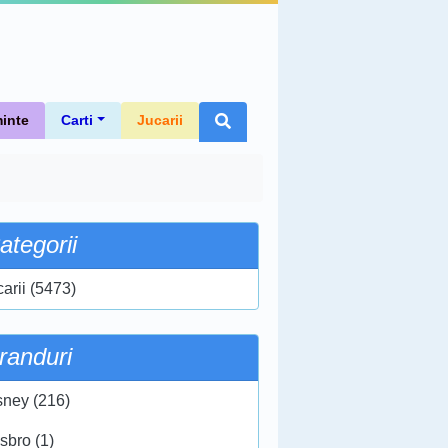
inte
Carti
Jucarii
ategorii
carii (5473)
randuri
sney (216)
sbro (1)