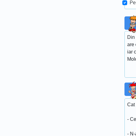
Pe
Din 
are 
iar 
Mold
Cat
- C
- N-