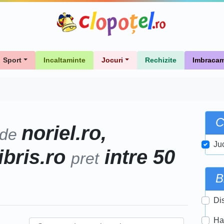
Sport
Incaltaminte
Jocuri
Rechizite
Imbracam
C
noriel.ro,
 de
Ju
libris.ro
intre 50
pret
B
Di
Ha