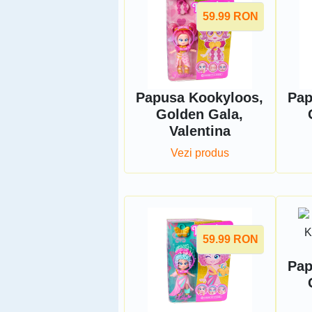
59.99
RON
Papusa Kookyloos,
Pap
Golden Gala,
Valentina
Vezi produs
59.99
RON
Pap