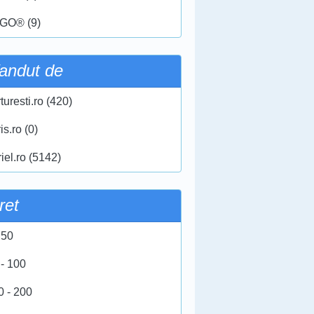
GO® (9)
andut de
turesti.ro (420)
ris.ro (0)
iel.ro (5142)
ret
 50
 - 100
0 - 200