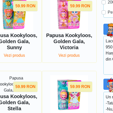
20
59.99
RON
59.99
RON
Pe
usa Kookyloos,
Papusa Kookyloos,
Golden Gala,
Golden Gala,
Lacu
Sunny
Victoria
950
Harg
Vezi produs
Vezi produs
din 
59.99
RON
59.99
RON
usa Kookyloos,
Un m
Golden Gala,
-Tat
Stella
-Nu,