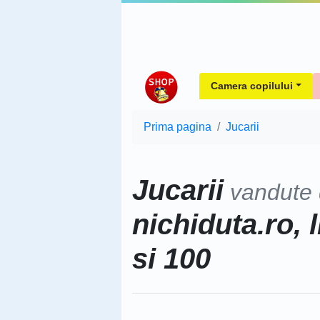
Camera copilului
Prima pagina
Jucarii
Jucarii
vandute
nichiduta.ro, 
si 100
Sorteaza dupa