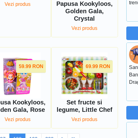
tren
Papusa Kookyloos,
Vezi produs
Golden Gala,
Crystal
Vezi produs
59.99
RON
69.99
RON
San
Ban
Dra
usa Kookyloos,
Set fructe si
den Gala, Rose
legume, Little Chef
Vezi produs
Vezi produs