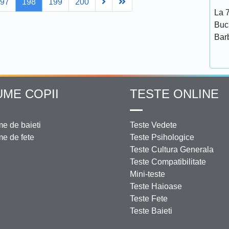
Next
Last
197
198
199
200
La 7
Bucu
Bar
UME COPII
TESTE ONLINE
e de baieti
Teste Vedete
e de fete
Teste Psihologice
Teste Cultura Generala
Teste Compatibilitate
Mini-teste
Teste Haioase
Teste Fete
Teste Baieti