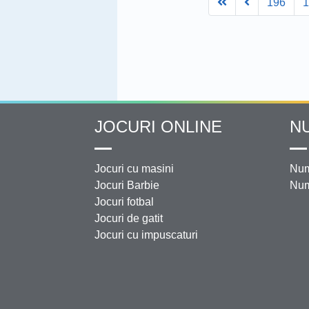
First
Prev
196
JOCURI ONLINE
N
Jocuri cu masini
Num
Jocuri Barbie
Num
Jocuri fotbal
Jocuri de gatit
Jocuri cu impuscaturi