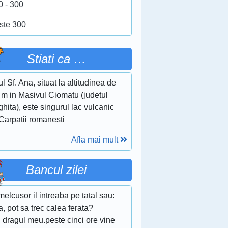
0 - 300
ste 300
Stiati ca …
l Sf. Ana, situat la altitudinea de
 m in Masivul Ciomatu (judetul
hita), este singurul lac vulcanic
Carpatii romanesti
Afla mai mult
Bancul zilei
elcusor il intreaba pe tatal sau:
a, pot sa trec calea ferata?
 dragul meu.peste cinci ore vine