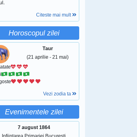
ul.
Citeste mai mult
Horoscopul zilei
Taur
(21 aprilie - 21 mai)
atate
i
goste
Vezi zodia ta
Evenimentele zilei
7 august 1864
Infiintarea Primariei Bucuresti