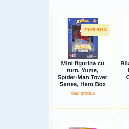
79.99
RON
Mini figurina cu
Bil
turn, Yume,
Spider-Man Tower
C
Series, Hero Box
Vezi produs