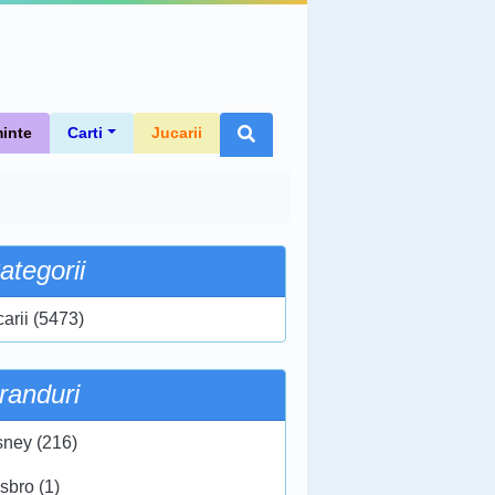
inte
Carti
Jucarii
ategorii
carii (5473)
randuri
sney (216)
sbro (1)