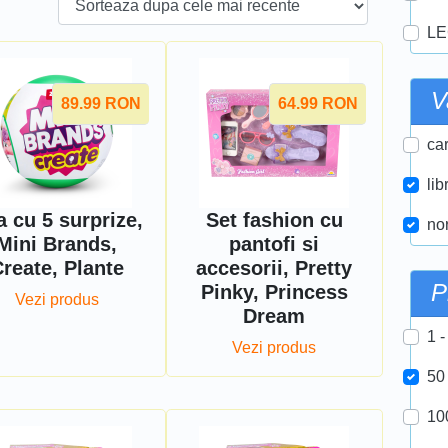
LE
V
89.99
RON
64.99
RON
car
lib
a cu 5 surprize,
Set fashion cu
nor
Mini Brands,
pantofi si
reate, Plante
accesorii, Pretty
P
Pinky, Princess
Vezi produs
Dream
1 -
Vezi produs
50
10