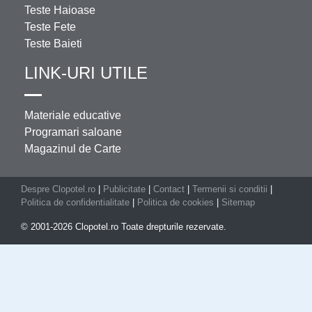
Teste Haioase
Teste Fete
Teste Baieti
LINK-URI UTILE
Materiale educative
Programari saloane
Magazinul de Carte
Despre Clopotel.ro
|
Publicitate
|
Contact
|
Termenii si conditii
|
Politica de confidentialitate
|
Politica de cookies
|
Sitemap
© 2001-2026 Clopotel.ro Toate drepturile rezervate.