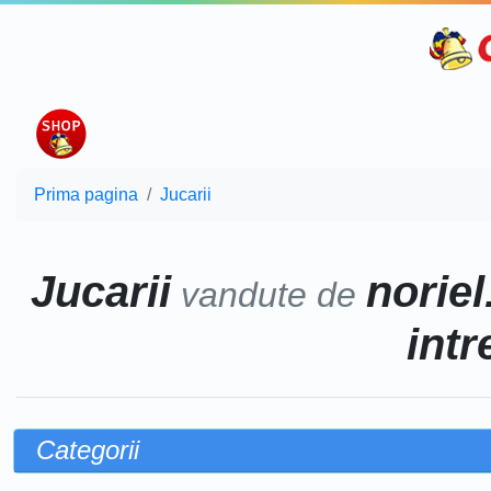
Prima pagina
Jucarii
Jucarii
noriel
vandute de
intr
Categorii