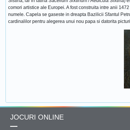
Sistina, iar in latina Sacellum Sixtinum / Aedicula Sixtina) 
comori artistice ale Europei. A fost construita intre anii 1472
numele. Capela se gaseste in dreapta Bazilicii Sfantul Petru
cardinalilor pentru alegerea unui nou papa si datorita pictur
JOCURI ONLINE