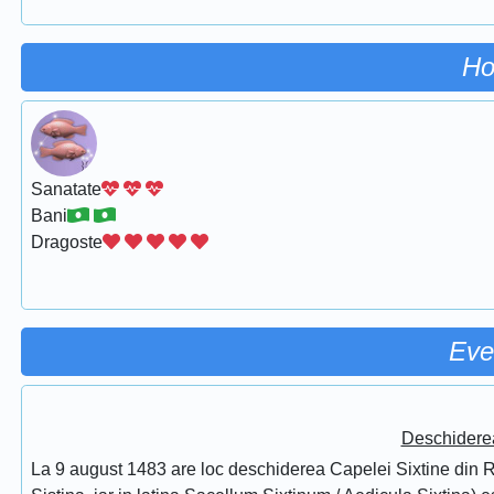
Ho
Sanatate
Bani
Dragoste
Eve
Deschidere
La 9 august 1483 are loc deschiderea Capelei Sixtine din Ro