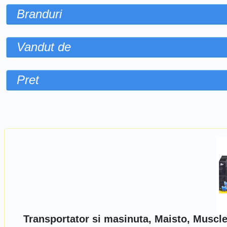
Branduri
Vandut de
Pret
Sorteaza dupa
Transportator si masinuta, Maisto, Muscl