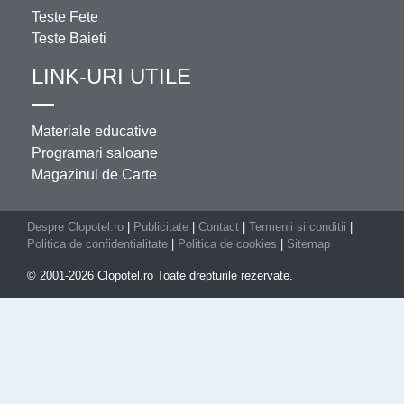
Teste Fete
Teste Baieti
LINK-URI UTILE
Materiale educative
Programari saloane
Magazinul de Carte
Despre Clopotel.ro
|
Publicitate
|
Contact
|
Termenii si conditii
|
Politica de confidentialitate
|
Politica de cookies
|
Sitemap
© 2001-2026 Clopotel.ro Toate drepturile rezervate.