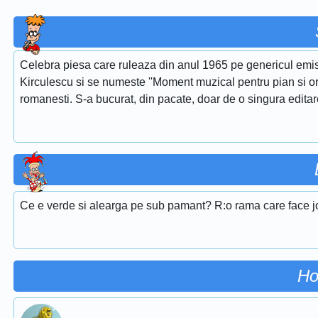
Celebra piesa care ruleaza din anul 1965 pe genericul emis
Kirculescu si se numeste ''Moment muzical pentru pian si or
romanesti. S-a bucurat, din pacate, doar de o singura edita
Ce e verde si alearga pe sub pamant? R:o rama care face j
Ho