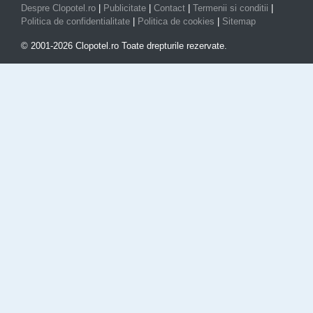
Despre Clopotel.ro
|
Publicitate
|
Contact
|
Termenii si conditii
|
Politica de confidentialitate
|
Politica de cookies
|
Sitemap
© 2001-2026 Clopotel.ro Toate drepturile rezervate.