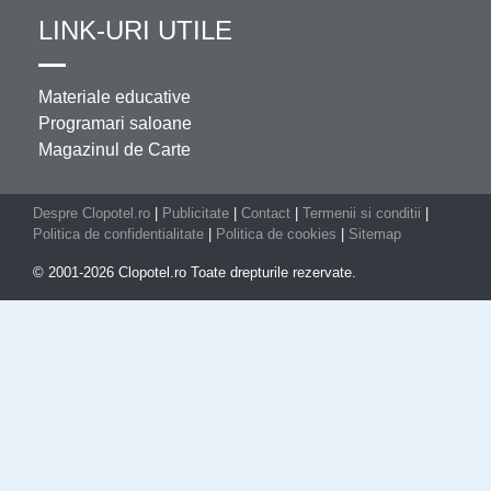
LINK-URI UTILE
Materiale educative
Programari saloane
Magazinul de Carte
Despre Clopotel.ro
|
Publicitate
|
Contact
|
Termenii si conditii
|
Politica de confidentialitate
|
Politica de cookies
|
Sitemap
© 2001-2026 Clopotel.ro Toate drepturile rezervate.