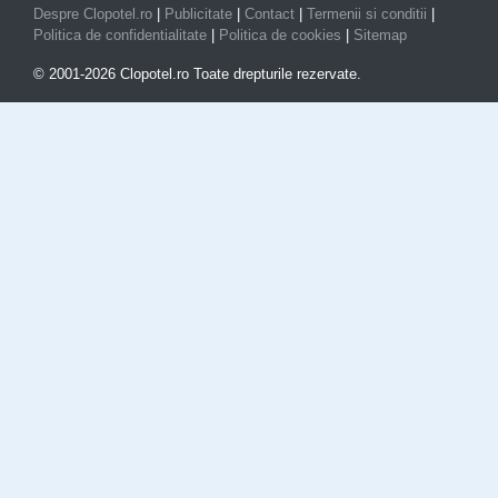
Despre Clopotel.ro
|
Publicitate
|
Contact
|
Termenii si conditii
|
Politica de confidentialitate
|
Politica de cookies
|
Sitemap
© 2001-2026 Clopotel.ro Toate drepturile rezervate.