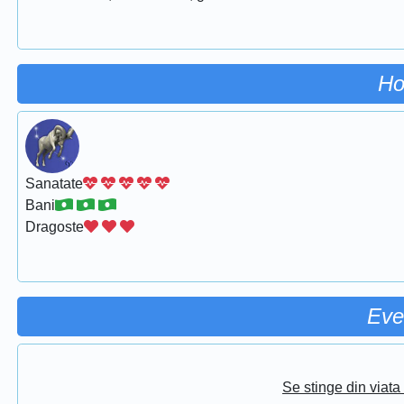
Ho
Sanatate
Bani
Dragoste
Eve
Se stinge din viat