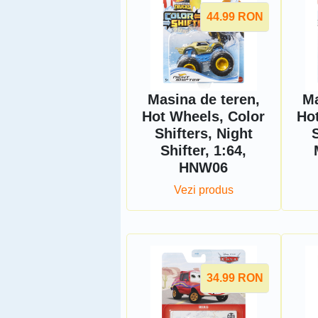
44.99
RON
Masina de teren,
Ma
Hot Wheels, Color
Ho
Shifters, Night
Shifter, 1:64,
HNW06
Vezi produs
34.99
RON