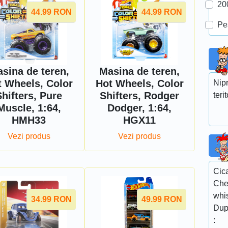
20
44.99
RON
44.99
RON
Pe
sina de teren,
Masina de teren,
t Wheels, Color
Hot Wheels, Color
Nip
Shifters, Pure
Shifters, Rodger
teri
Muscle, 1:64,
Dodger, 1:64,
HMH33
HGX11
Vezi produs
Vezi produs
Cic
Che
whis
34.99
RON
49.99
RON
Dup
: