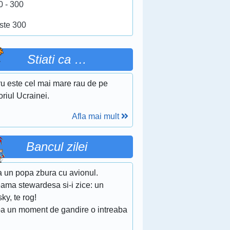
0 - 300
ste 300
Stiati ca …
ru este cel mai mare rau de pe
toriul Ucrainei.
Afla mai mult
Bancul zilei
a un popa zbura cu avionul.
ama stewardesa si-i zice: un
ky, te rog!
a un moment de gandire o intreaba