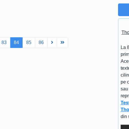
Tho
Next
Last
83
84
85
86
La 
prim
Aces
text
cili
pe c
sau 
repr
Tes
Tho
din 