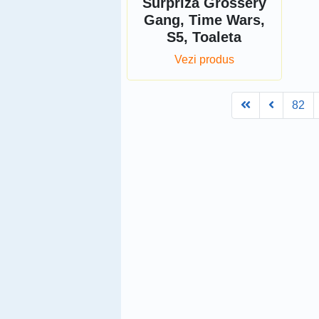
Surpriza Grossery
Gang, Time Wars,
S5, Toaleta
Vezi produs
First
Prev
82