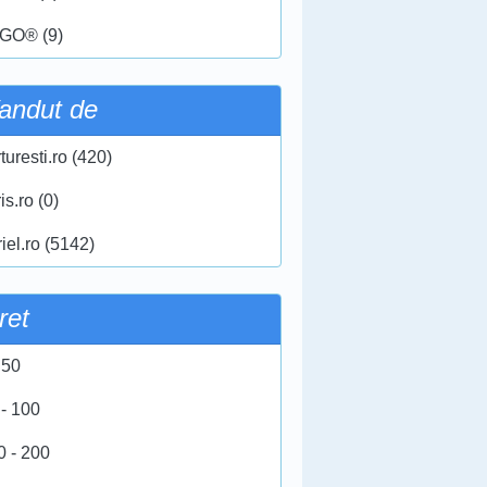
GO® (9)
andut de
turesti.ro (420)
ris.ro (0)
iel.ro (5142)
ret
 50
 - 100
0 - 200