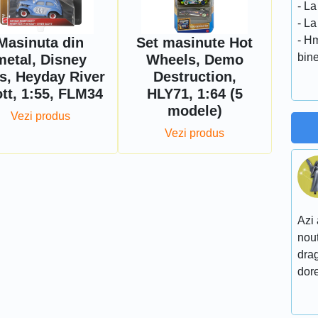
- L
- La
- H
Masinuta din
Set masinute Hot
bin
metal, Disney
Wheels, Demo
s, Heyday River
Destruction,
tt, 1:55, FLM34
HLY71, 1:64 (5
modele)
Vezi produs
Vezi produs
Azi 
nout
drag
dore