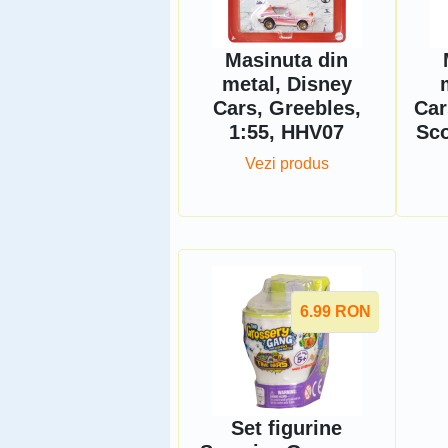
Masinuta din
metal, Disney
Cars, Greebles,
Car
1:55, HHV07
Sco
Vezi produs
6.99
RON
Set figurine