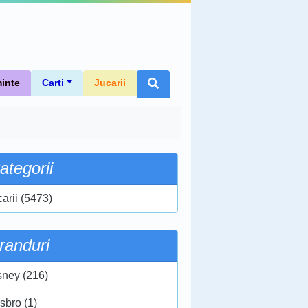
inte
Carti
Jucarii
ategorii
carii (5473)
randuri
sney (216)
sbro (1)