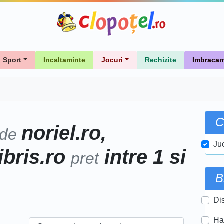
Sport
Incaltaminte
Jocuri
Rechizite
Imbracam
C
noriel.ro,
 de
Ju
libris.ro
intre 1 si
pret
B
Di
Ha