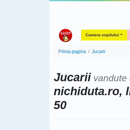
Camera copilului
Prima pagina
Jucarii
Jucarii
vandute
nichiduta.ro, 
50
Sorteaza dupa