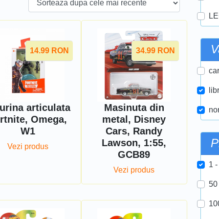
LE
V
14.99
RON
34.99
RON
car
lib
urina articulata
Masinuta din
nor
rtnite, Omega,
metal, Disney
W1
Cars, Randy
P
Lawson, 1:55,
Vezi produs
GCB89
1 -
Vezi produs
50
10