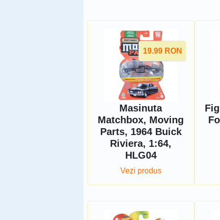
19.99
RON
Masinuta
Fig
Matchbox, Moving
Fo
Parts, 1964 Buick
Riviera, 1:64,
HLG04
Vezi produs