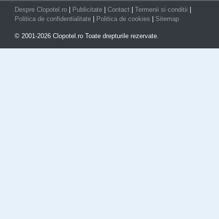
Despre Clopotel.ro
|
Publicitate
|
Contact
|
Termenii si conditii
|
Politica de confidentialitate
|
Politica de cookies
|
Sitemap
© 2001-2026 Clopotel.ro Toate drepturile rezervate.