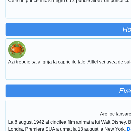
Ce e un purice mic si negru cu 2 puncte albe? un purice cu 
Ho
Azi trebuie sa ai grija la capriciile tale. Altfel vei avea de su
Eve
Are loc lansar
La 8 august 1942 al cincilea film animat a lui Walt Disney, 
Londra. Premiera SUA a urmat la 13 august la New York.
D