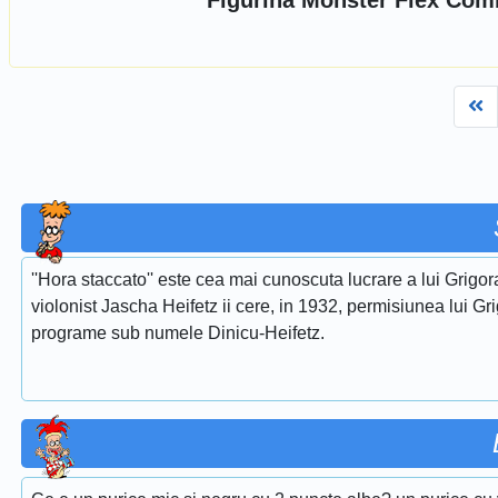
Figurina Monster Flex Comba
Fi
''Hora staccato'' este cea mai cunoscuta lucrare a lui Grigora
violonist Jascha Heifetz ii cere, in 1932, permisiunea lui Gri
programe sub numele Dinicu-Heifetz.