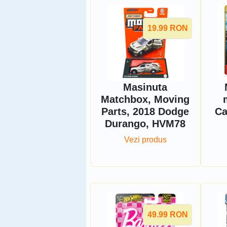
19.99
RON
Masinuta
Matchbox, Moving
Parts, 2018 Dodge
Ca
Durango, HVM78
Vezi produs
49.99
RON