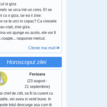
ul si giza
elc se urca intr-un cires. El se
lni cu o giza, iar ea ii zise:
De ce te urci in copac? Ca ciresele
au copt, zise giza.
Pina voi ajunge eu acolo, ele vor fi
 coapte... raspunse melcul.
Citeste mai mult
Horoscopul zilei
Fecioara
(23 august -
21 septembrie)
ai chef de citit, sa fii la curent cu
atile, vei avea si vesti bune. In
oste totul descurge asa cum iti