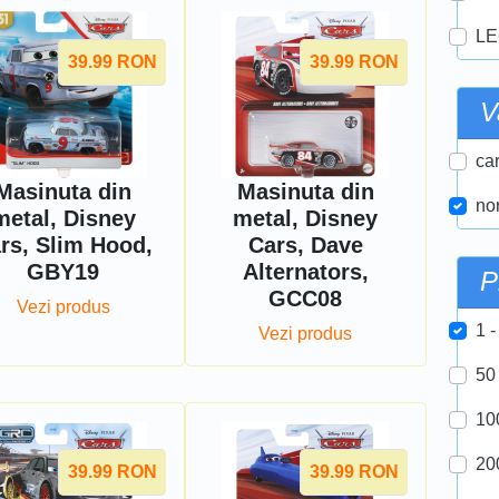
LE
39.99
RON
39.99
RON
V
car
Masinuta din
Masinuta din
nor
metal, Disney
metal, Disney
rs, Slim Hood,
Cars, Dave
GBY19
Alternators,
P
GCC08
Vezi produs
1 -
Vezi produs
50
10
20
39.99
RON
39.99
RON