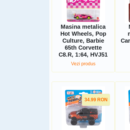
Masina metalica
Hot Wheels, Pop
Culture, Barbie
Car
65th Corvette
C8.R, 1:64, HVJ51
Vezi produs
34.99
RON