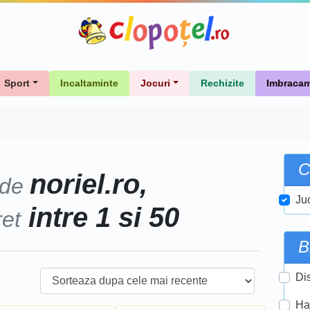
Sport
Incaltaminte
Jocuri
Rechizite
Imbracam
C
noriel.ro,
 de
Ju
intre 1 si 50
ret
B
Di
Ha