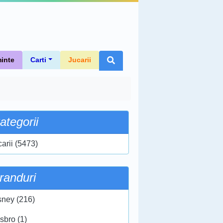
inte
Carti
Jucarii
ategorii
carii (5473)
randuri
sney (216)
sbro (1)