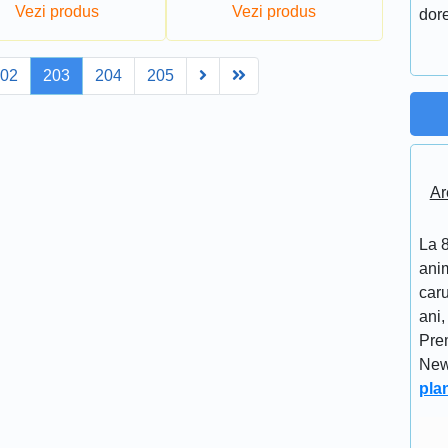
Vezi produs
Vezi produs
dore
Next
Last
202
203
204
205
Ar
La 8
anim
caru
ani,
Pre
New
pla