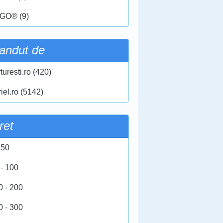
GO® (9)
andut de
turesti.ro (420)
iel.ro (5142)
ret
 50
 - 100
0 - 200
0 - 300