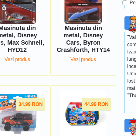
Pe
Masinuta din
Masinuta din
metal, Disney
metal, Disney
''Va
s, Max Schnell,
Cars, Byron
com
HYD12
Crashforth, HTY14
Ivan
lun
Vezi produs
Vezi produs
ince
Univ
fost
mai 
''Th
34.99
RON
44.99
RON