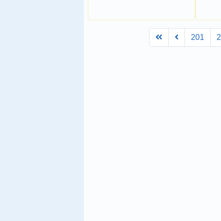
First
Prev
201