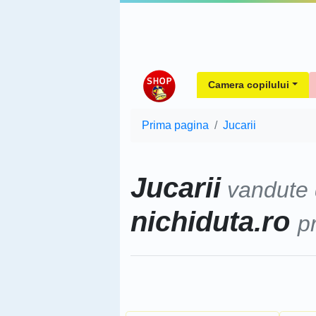
Camera copilului
Prima pagina
Jucarii
Jucarii
vandute
nichiduta.ro
p
Sorteaza dupa