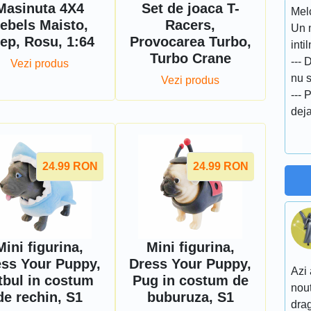
Masinuta 4X4
Set de joaca T-
Melc
ebels Maisto,
Racers,
Un m
ep, Rosu, 1:64
Provocarea Turbo,
inti
Turbo Crane
--- 
Vezi produs
nu s
Vezi produs
--- 
deja
24.99
RON
24.99
RON
Mini figurina,
Mini figurina,
ss Your Puppy,
Dress Your Puppy,
Azi 
tbul in costum
Pug in costum de
nout
de rechin, S1
buburuza, S1
drag