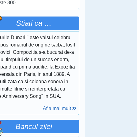
ste 300
Stiati ca …
lurile Dunarii'' este valsul celebru
pus romanul de origine sarba, Iosif
ovici. Compozitia s-a bucurat de-a
gul timpului de un succes enorm,
pand cu prima auditie, la Expozitia
ersala din Paris, in anul 1889. A
 utilizata ca si coloana sonora in
multe filme si reinterpretata ca
e Anniversary Song'' in SUA.
Afla mai mult
Bancul zilei