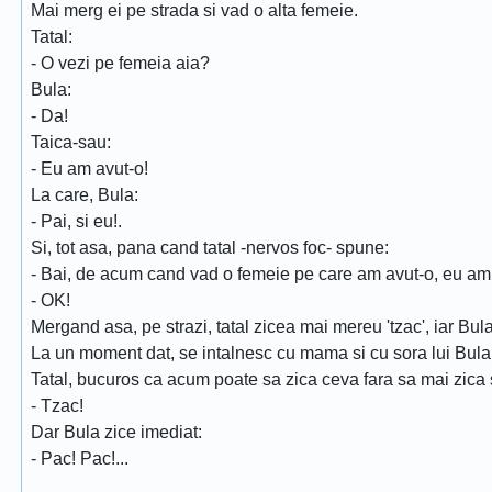
Mai merg ei pe strada si vad o alta femeie.
Tatal:
- O vezi pe femeia aia?
Bula:
- Da!
Taica-sau:
- Eu am avut-o!
La care, Bula:
- Pai, si eu!.
Si, tot asa, pana cand tatal -nervos foc- spune:
- Bai, de acum cand vad o femeie pe care am avut-o, eu am sa 
- OK!
Mergand asa, pe strazi, tatal zicea mai mereu 'tzac', iar Bul
La un moment dat, se intalnesc cu mama si cu sora lui Bula
Tatal, bucuros ca acum poate sa zica ceva fara sa mai zica 
- Tzac!
Dar Bula zice imediat:
- Pac! Pac!...