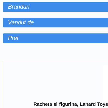
Branduri
Vandut de
Pret
Sorteaza dupa
Racheta si figurina, Lanard To