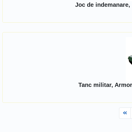
Joc de indemanare, 
Tanc militar, Armo
Fi