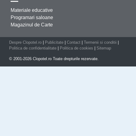
Materiale educative
Programari saloane
Magazinul de Carte
Despre Clopotel.ro
|
Publicitate
|
Contact
|
Termenii si conditii
|
Politica de confidentialitate
|
Politica de cookies
|
Sitemap
© 2001-2026 Clopotel.ro Toate drepturile rezervate.