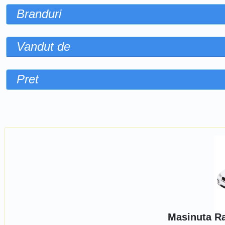
Branduri
Vandut de
Pret
Sorteaza dupa
Masinuta Ra