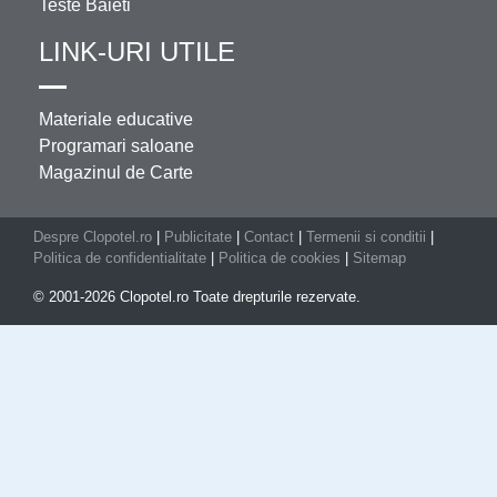
Teste Baieti
LINK-URI UTILE
Materiale educative
Programari saloane
Magazinul de Carte
Despre Clopotel.ro
|
Publicitate
|
Contact
|
Termenii si conditii
|
Politica de confidentialitate
|
Politica de cookies
|
Sitemap
© 2001-2026 Clopotel.ro Toate drepturile rezervate.