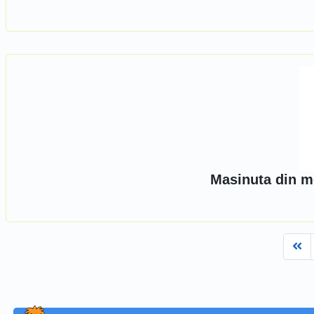
Masinuta din me
Fi