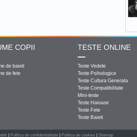
UME COPII
TESTE ONLINE
e de baieti
Teste Vedete
e de fete
Teste Psihologice
Teste Cultura Generala
Teste Compatibilitate
Mini-teste
Teste Haioase
Teste Fete
Teste Baieti
ditii
|
Politica de confidentialitate
|
Politica de cookies
|
Sitemap