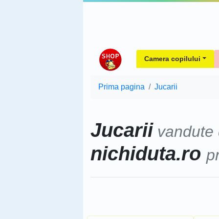
Camera copilului
Prima pagina
Jucarii
Jucarii
vandute
nichiduta.ro
p
Sorteaza dupa