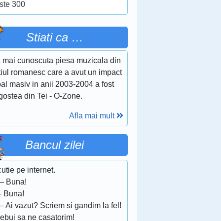
ste 300
Stiati ca …
 mai cunoscuta piesa muzicala din
tiul romanesc care a avut un impact
al masiv in anii 2003-2004 a fost
gostea din Tei - O-Zone.
Afla mai mult
Bancul zilei
utie pe internet.
 – Buna!
– Buna!
– Ai vazut? Scriem si gandim la fel!
rebui sa ne casatorim!