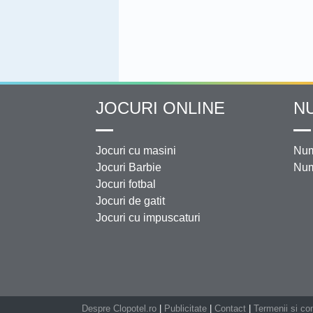
JOCURI ONLINE
N
Jocuri cu masini
Num
Jocuri Barbie
Num
Jocuri fotbal
Jocuri de gatit
Jocuri cu impuscaturi
Despre Clopotel.ro
|
Publicitate
|
Contact
|
Termenii si con