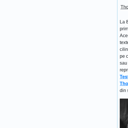
Tho
La 
prim
Aces
text
cili
pe c
sau 
repr
Tes
Tho
din 