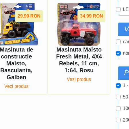
LE
29.99
RON
34.99
RON
V
car
Masinuta de
Masinuta Maisto
nor
constructie
Fresh Metal, 4X4
Maisto,
Rebels, 11 cm,
Basculanta,
1:64, Rosu
P
Galben
Vezi produs
1 -
Vezi produs
50
10
20