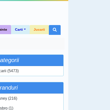
inte
Carti
Jucarii
ategorii
carii (5473)
randuri
sney (216)
sbro (1)