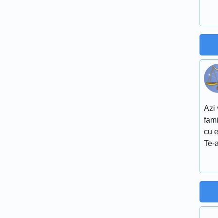
Azi 
fami
cu e
Te-a