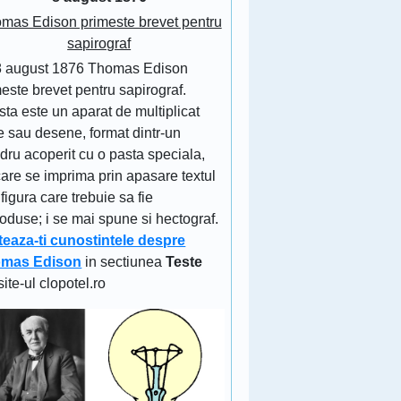
mas Edison primeste brevet pentru
sapirograf
8 august 1876 Thomas Edison
este brevet pentru sapirograf.
ta este un aparat de multiplicat
e sau desene, format dintr-un
ndru acoperit cu o pasta speciala,
are se imprima prin apasare textul
figura care trebuie sa fie
oduse; i se mai spune si hectograf.
teaza-ti cunostintele despre
mas Edison
in sectiunea
Teste
site-ul clopotel.ro