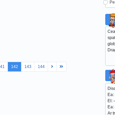
Pe
Cea
spa
glob
Dra
Next
Last
141
142
143
144
Disc
Ea:
El: 
Ea: 
Ar t