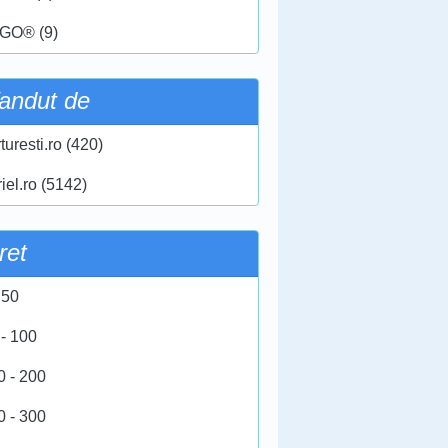
GO® (9)
andut de
turesti.ro (420)
iel.ro (5142)
ret
 50
 - 100
0 - 200
0 - 300