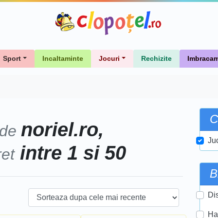
Sport
Incaltaminte
Jocuri
Rechizite
Imbracam
C
noriel.ro,
 de
Ju
intre 1 si 50
ret
B
Di
Ha