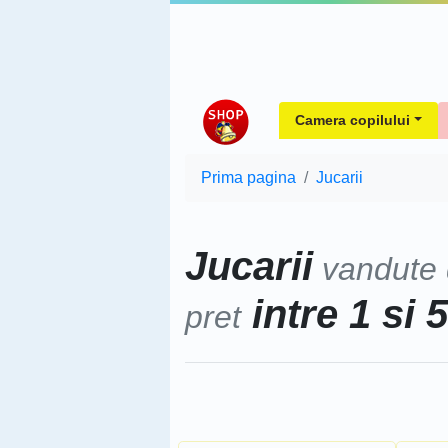
Camera copilului
Prima pagina
Jucarii
Jucarii
vandute
intre 1 si 
pret
Sorteaza dupa