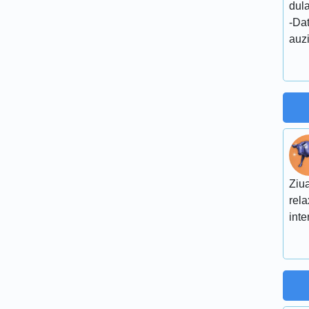
dul
-Dat
auzi
Ziua
rela
inte