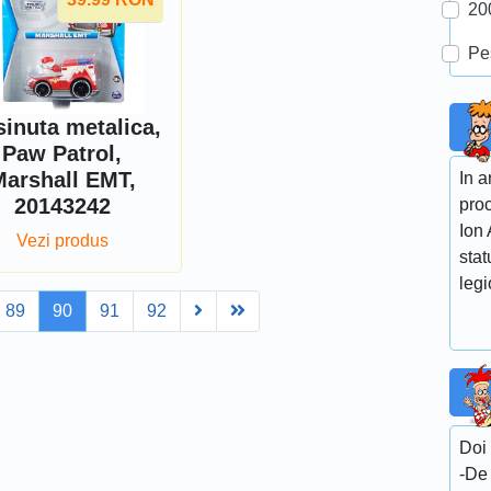
20
Pe
inuta metalica,
Paw Patrol,
arshall EMT,
In a
20143242
proc
Ion
Vezi produs
stat
legi
Next
Last
89
90
91
92
Doi 
-De 