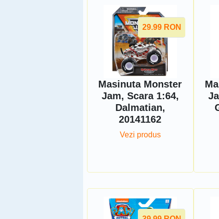
29.99
RON
Masinuta Monster
Ma
Jam, Scara 1:64,
Ja
Dalmatian,
20141162
Vezi produs
39.99
RON