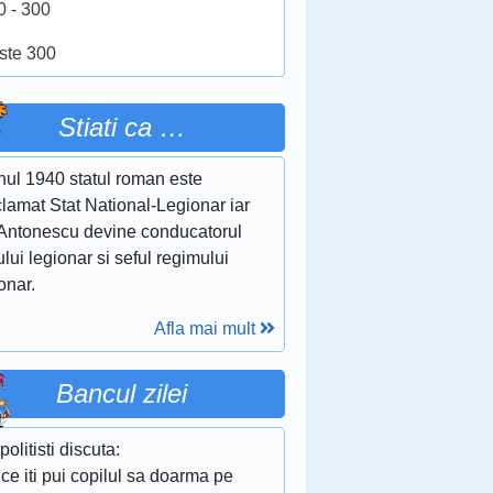
0 - 300
ste 300
Stiati ca …
nul 1940 statul roman este
lamat Stat National-Legionar iar
 Antonescu devine conducatorul
ului legionar si seful regimului
onar.
Afla mai mult
Bancul zilei
politisti discuta:
ce iti pui copilul sa doarma pe