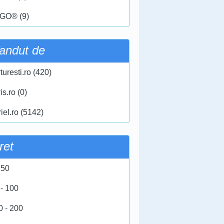
GO® (9)
andut de
turesti.ro (420)
ris.ro (0)
iel.ro (5142)
ret
 50
 - 100
0 - 200