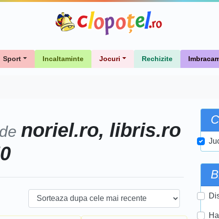
Sport
Incaltaminte
Jocuri
Rechizite
Imbracam
C
noriel.ro, libris.ro
 de
Ju
50
B
Di
Ha