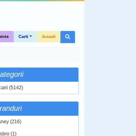
inte
Carti
Jucarii
ategorii
carii (5142)
randuri
sney (216)
sbro (1)