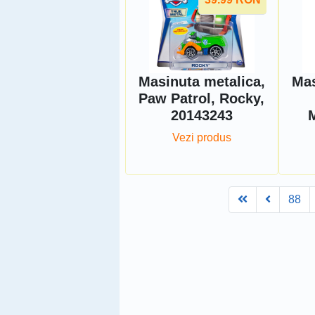
Masinuta metalica,
Mas
Paw Patrol, Rocky,
20143243
M
Vezi produs
First
Prev
88