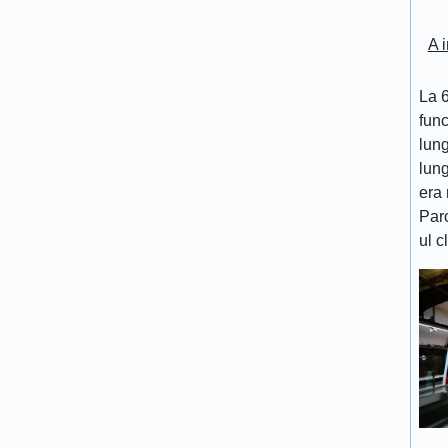
A i
La 6
func
lung
lung
era 
Par
ul c