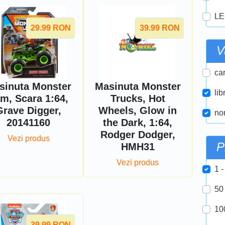
LE
29.99
RON
39.99
RON
V
car
sinuta Monster
Masinuta Monster
lib
m, Scara 1:64,
Trucks, Hot
Grave Digger,
Wheels, Glow in
nor
20141160
the Dark, 1:64,
Rodger Dodger,
Vezi produs
P
HMH31
Vezi produs
1 -
50
10
39.99
RON