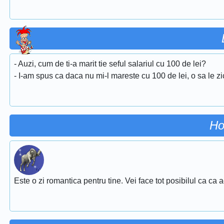
- Auzi, cum de ti-a marit tie seful salariul cu 100 de lei?
- I-am spus ca daca nu mi-l mareste cu 100 de lei, o sa le zic 
Ho
Este o zi romantica pentru tine. Vei face tot posibilul ca ca 