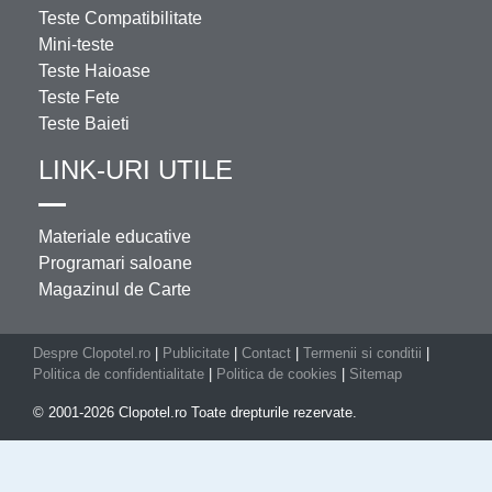
Teste Compatibilitate
Mini-teste
Teste Haioase
Teste Fete
Teste Baieti
LINK-URI UTILE
Materiale educative
Programari saloane
Magazinul de Carte
Despre Clopotel.ro
|
Publicitate
|
Contact
|
Termenii si conditii
|
Politica de confidentialitate
|
Politica de cookies
|
Sitemap
© 2001-2026 Clopotel.ro Toate drepturile rezervate.