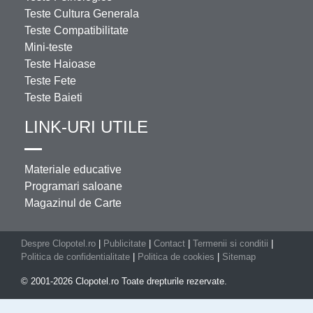
Teste Cultura Generala
Teste Compatibilitate
Mini-teste
Teste Haioase
Teste Fete
Teste Baieti
LINK-URI UTILE
Materiale educative
Programari saloane
Magazinul de Carte
Despre Clopotel.ro
|
Publicitate
|
Contact
|
Termenii si conditii
|
Politica de confidentialitate
|
Politica de cookies
|
Sitemap
© 2001-2026 Clopotel.ro Toate drepturile rezervate.