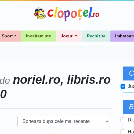
Sport
Incaltaminte
Jocuri
Rechizite
Imbracam
C
noriel.ro, libris.ro
 de
Ju
50
B
Di
Ha