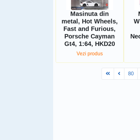
Masinuta din
metal, Hot Wheels,
W
Fast and Furious,
Porsche Cayman
Ne
Gt4, 1:64, HKD20
Vezi produs
First
Prev
80