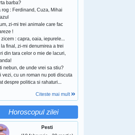
rta barba?
 rog : Ferdinand, Cuza, Mihai
eazul
um, zi-mi trei animale care fac
areze !
 zicem : capra, oaia, iepurele...
, la final, zi-mi denumirea a trei
ri din tara celor o mie de lacuri,
landa!
ti nebun, de unde vrei sa stiu?
i vezi, cu un roman nu poti discuta
t despre politica si rahaturi...
Citeste mai mult
Horoscopul zilei
Pesti