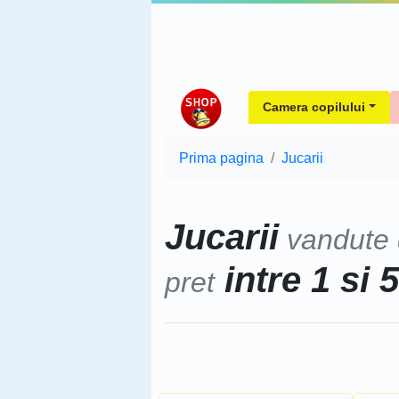
Camera copilului
Prima pagina
Jucarii
Jucarii
vandute
intre 1 si 
pret
Sorteaza dupa