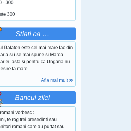
0 - 300
ste 300
Stiati ca …
l Balaton este cel mai mare lac din
aria si i se mai spune si Marea
riei, asta si pentru ca Ungaria nu
iesire la mare.
Afla mai mult
Bancul zilei
 romani vorbesc :
-mi, te rog trei presedinti sau
itori romani care au purtat sau