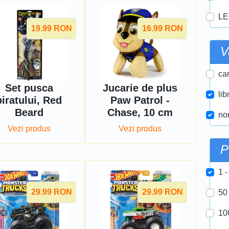
LE
19.99
RON
16.99
RON
V
car
Set pusca
Jucarie de plus
lib
piratului, Red
Paw Patrol -
Beard
Chase, 10 cm
nor
Vezi produs
Vezi produs
P
1 -
29.99
RON
29.99
RON
50
10