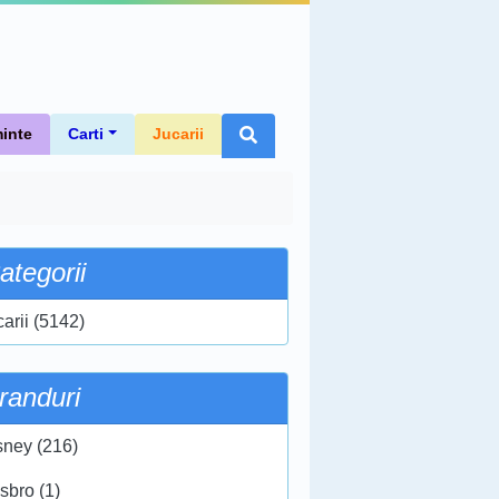
inte
Carti
Jucarii
ategorii
carii (5142)
randuri
sney (216)
sbro (1)