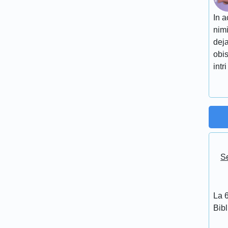
In a
nimi
deja
obis
intri
Se
La 6
Bib