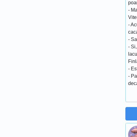
poa
- Ma
Vit
- Ac
cac
- Sa
- Si
lacu
Fin
- Es
- Pa
deca