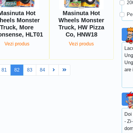
20
Masinuta Hot
Masinuta Hot
Pe
heels Monster
Wheels Monster
Truck, More
Truck, HW Pizza
onsense, HLT01
Co, HNW18
Vezi produs
Vezi produs
Lacu
Ung
Unga
Next
Last
are 
81
82
83
84
Doi
- Zi
domn