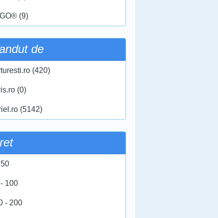
GO® (9)
andut de
turesti.ro (420)
ris.ro (0)
iel.ro (5142)
ret
 50
 - 100
0 - 200