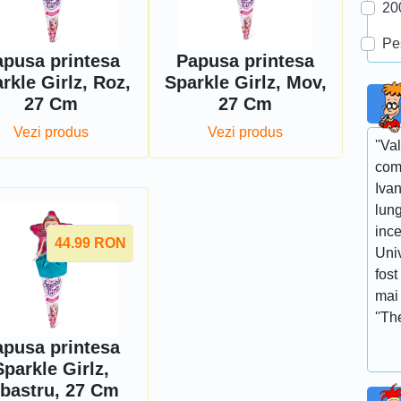
20
Pe
apusa printesa
Papusa printesa
rkle Girlz, Roz,
Sparkle Girlz, Mov,
27 Cm
27 Cm
Vezi produs
Vezi produs
''Va
com
Ivan
lun
ince
44.99
RON
Univ
fost
mai 
''Th
apusa printesa
Sparkle Girlz,
lbastru, 27 Cm