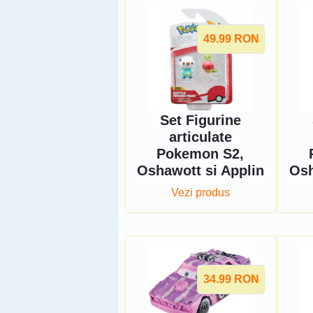
49.99
RON
Set Figurine
articulate
Pokemon S2,
Oshawott si Applin
Osh
Vezi produs
34.99
RON