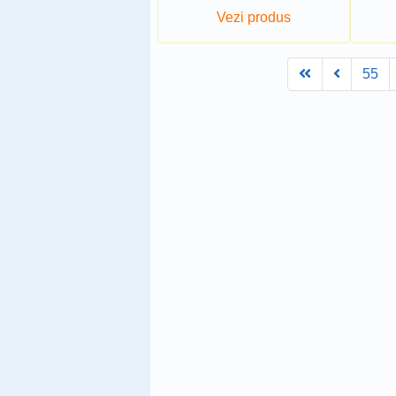
Vezi produs
First
Prev
55