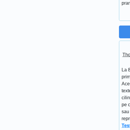
pran
Tho
La 
prim
Aces
text
cili
pe c
sau 
repr
Tes