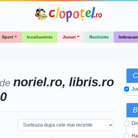
Sport
Incaltaminte
Jocuri
Rechizite
Imbracam
C
noriel.ro, libris.ro
 de
Ju
50
B
Di
Ha