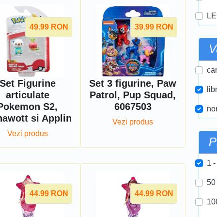
LE
49.99
RON
39.99
RON
V
car
Set Figurine
Set 3 figurine, Paw
lib
articulate
Patrol, Pup Squad,
Pokemon S2,
6067503
nor
awott si Applin
Vezi produs
Vezi produs
P
1 -
50
44.99
RON
44.99
RON
10