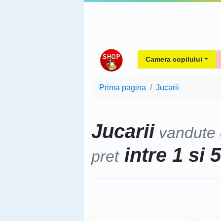
Camera copilului
Prima pagina
Jucarii
Jucarii
vandute
intre 1 si 
pret
Sorteaza dupa