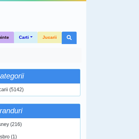
inte
Carti
Jucarii
ategorii
carii (5142)
randuri
sney (216)
sbro (1)