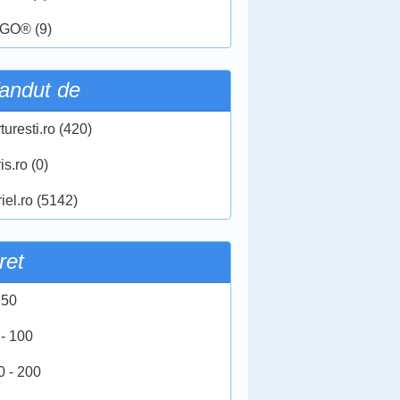
GO® (9)
andut de
turesti.ro (420)
ris.ro (0)
iel.ro (5142)
ret
 50
 - 100
0 - 200