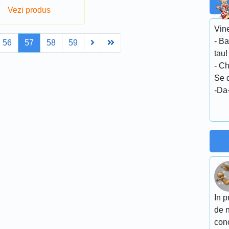
Vezi produs
Vin
- B
Next
Last
56
57
58
59
tau!
- C
Se 
-Da
In p
de n
conc