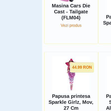
Masina Cars Die
Cast - Tailgate
P
(FLM04)
Spa
Vezi produs
44.99
RON
Papusa printesa
P
Sparkle Girlz, Mov,
27 Cm
A