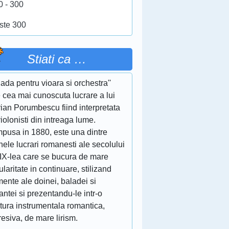
0 - 300
ste 300
Stiati ca …
lada pentru vioara si orchestra''
 cea mai cunoscuta lucrare a lui
ian Porumbescu fiind interpretata
iolonisti din intreaga lume.
pusa in 1880, este una dintre
nele lucrari romanesti ale secolului
XIX-lea care se bucura de mare
laritate in continuare, stilizand
ente ale doinei, baladei si
ntei si prezentandu-le intr-o
itura instrumentala romantica,
esiva, de mare lirism.