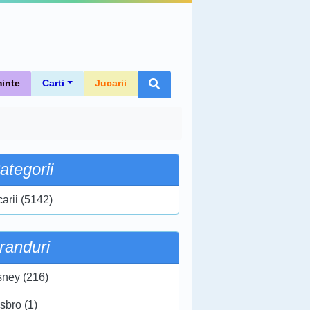
inte
Carti
Jucarii
ategorii
carii (5142)
randuri
sney (216)
sbro (1)