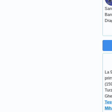
San
Ban
Dra
La 
prim
(15
Turz
Gheo
Tes
Mih