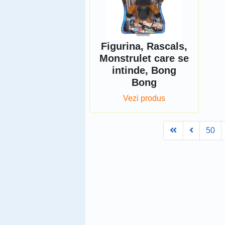
Figurina, Rascals,
Monstrulet care se
intinde, Bong
Bong
Vezi produs
First
Prev
50