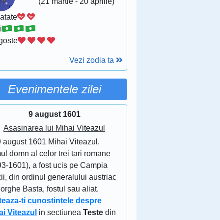
(21 martie - 20 aprilie)
atate
i
goste
Vezi zodia ta
Evenimentele zilei
9 august 1601
Asasinarea lui Mihai Viteazul
9 august 1601 Mihai Viteazul,
ul domn al celor trei tari romane
93-1601), a fost ucis pe Campia
ii, din ordinul generalului austriac
rghe Basta, fostul sau aliat.
teaza-ti cunostintele despre
ai Viteazul
in sectiunea
Teste
din