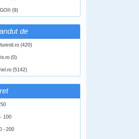
GO® (9)
andut de
turesti.ro (420)
ris.ro (0)
iel.ro (5142)
ret
 50
 - 100
0 - 200