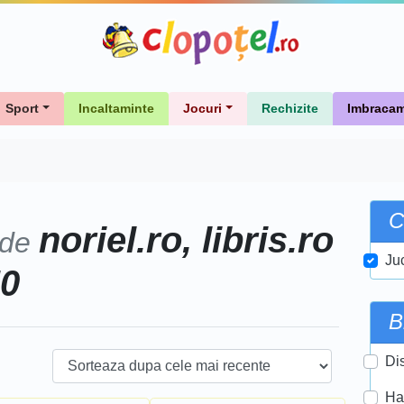
Sport
Incaltaminte
Jocuri
Rechizite
Imbracam
C
noriel.ro, libris.ro
 de
Ju
50
B
Di
Ha