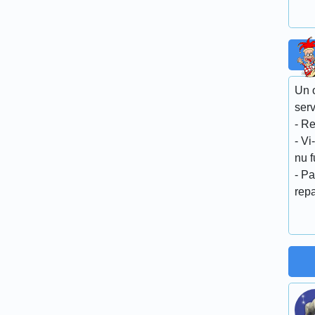
Un 
serv
- Re
- Vi
nu 
- Pa
repa