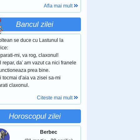
Afla mai mult
Bancul zilei
oltean se duce cu Lastunul la
ice:
parati-mi, va rog, claxonul!
-l repar, da' am vazut ca nici franele
functioneaza prea bine.
i tocmai d'aia va zisei sa-mi
rati claxonul.
Citeste mai mult
Horoscopul zilei
Berbec