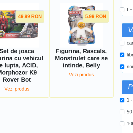
LE
49.99
RON
5.99
RON
V
car
Set de joaca
Figurina, Rascals,
lib
urina cu vehicul
Monstrulet care se
e lupta, ACID,
intinde, Belly
nor
Morphozor K9
Vezi produs
Rover Bot
P
Vezi produs
1 -
50
10