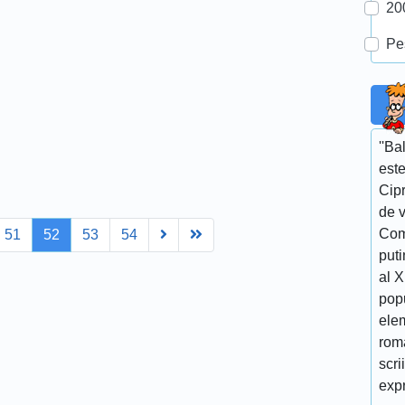
20
Pe
''Ba
este
Cipr
de v
Next
Last
Com
51
52
53
54
puti
al 
popu
elem
roma
scri
expr