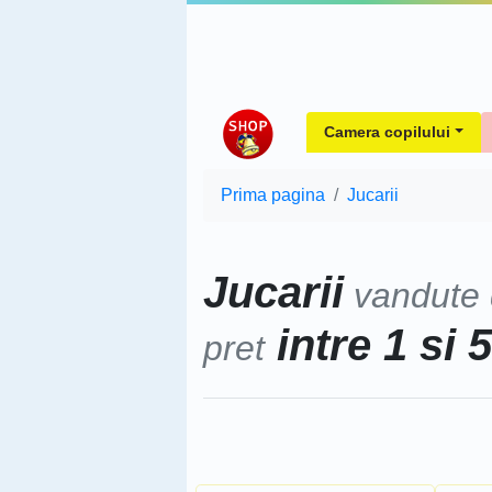
Camera copilului
Prima pagina
Jucarii
Jucarii
vandute
intre 1 si 
pret
Sorteaza dupa