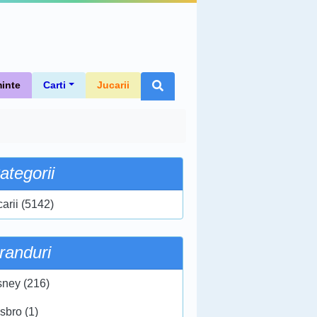
inte
Carti
Jucarii
ategorii
carii (5142)
randuri
sney (216)
sbro (1)