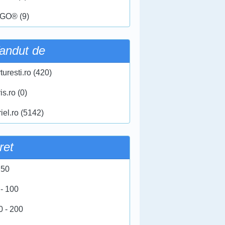
GO® (9)
andut de
turesti.ro (420)
ris.ro (0)
iel.ro (5142)
ret
 50
 - 100
0 - 200