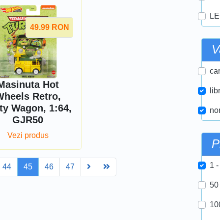
LE
49.99
RON
V
car
Masinuta Hot
lib
heels Retro,
ty Wagon, 1:64,
nor
GJR50
Vezi produs
P
1 -
Next
Last
44
45
46
47
50
10