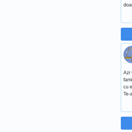
doa
Azi 
fami
cu e
Te-a