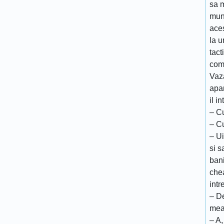
sa 
mun
ace
la 
tac
com
Vaz
apar
il i
– Cu
– C
– Ui
si s
bani
chea
intr
– De
me
– A,