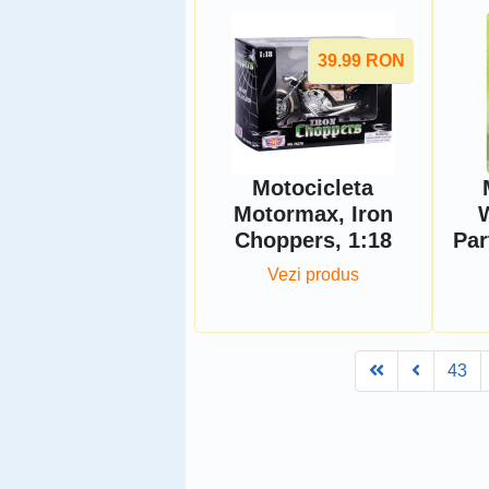
39.99
RON
Motocicleta
Motormax, Iron
W
Choppers, 1:18
Par
Vezi produs
First
Prev
43