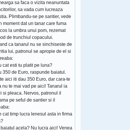
mearga sa faca o vizita neanuntata
citorilor, sa vada cum lucreaza
stia. Plimbandu-se pe santier, vede
un moment dat un tanar care fuma
ticos la umbra unui pom, rezemat
od de trunchiul copacului.
and ca tanarul nu se sinchiseste de
itia lui, patronul se apropie de el si
ntreaba:
 cat esti tu platit pe luna?
u 350 de Euro, raspunde baiatul.
te aici iti dau 350 Euro, dar cara-te
a nu te mai vad pe aici! Tanarul ia
i si pleaca. Nervos, patronul il
ma pe seful de santier si il
eaba:
 cat timp lucra lenesul asta in firma
a?
 baiatul acela? Nu lucra aici! Venea