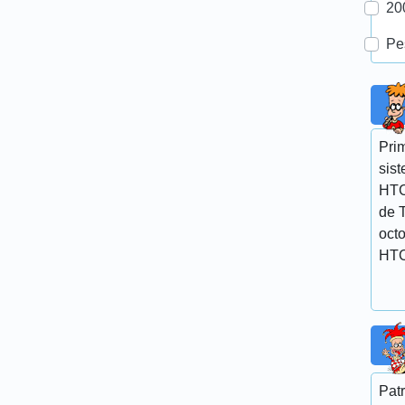
20
Pe
Prim
sist
HTC
de T
octo
HTC
Patr