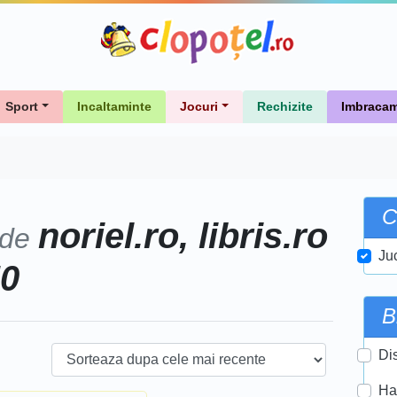
Sport
Incaltaminte
Jocuri
Rechizite
Imbracam
C
noriel.ro, libris.ro
 de
Ju
50
B
Di
Ha