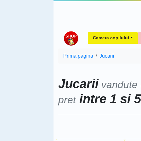
Camera copilului
Prima pagina
Jucarii
Jucarii
vandute
intre 1 si 
pret
Sorteaza dupa