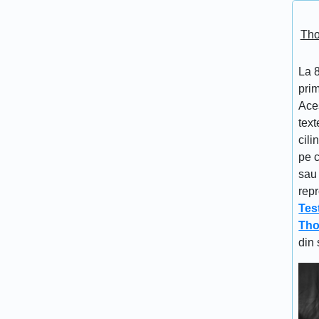
Tho
La 
prim
Aces
text
cili
pe c
sau 
repr
Tes
Tho
din 