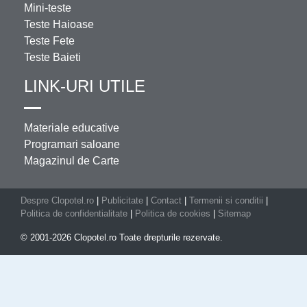
Mini-teste
Teste Haioase
Teste Fete
Teste Baieti
LINK-URI UTILE
Materiale educative
Programari saloane
Magazinul de Carte
Despre Clopotel.ro
|
Publicitate
|
Contact
|
Termenii si conditii
|
Politica de confidentialitate
|
Politica de cookies
|
Sitemap
© 2001-2026 Clopotel.ro Toate drepturile rezervate.