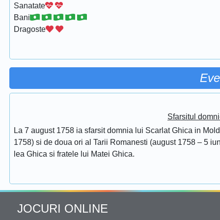
Sanatate
Bani
Dragoste
Eve
Sfarsitul domni
La 7 august 1758 ia sfarsit domnia lui Scarlat Ghica in Mol
1758) si de doua ori al Tarii Romanesti (august 1758 – 5 iuni
lea Ghica si fratele lui Matei Ghica.
JOCURI ONLINE