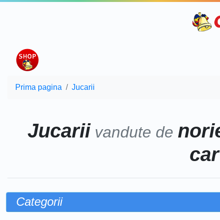
Prima pagina
Jucarii
Jucarii
norie
vandute de
car
Categorii