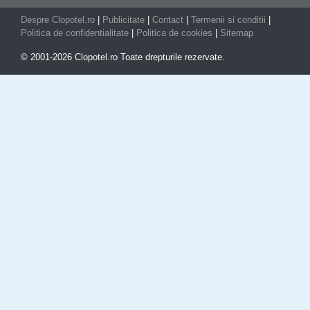
Despre Clopotel.ro
|
Publicitate
|
Contact
|
Termenii si conditii
|
Politica de confidentialitate
|
Politica de cookies
|
Sitemap
© 2001-2026 Clopotel.ro Toate drepturile rezervate.