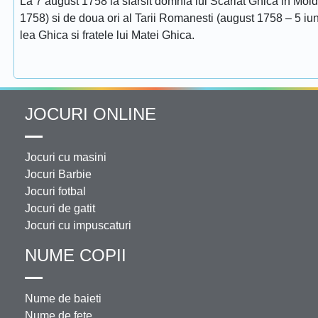
La 7 august 1758 ia sfarsit domnia lui Scarlat Ghica in Mol
1758) si de doua ori al Tarii Romanesti (august 1758 – 5 iuni
lea Ghica si fratele lui Matei Ghica.
JOCURI ONLINE
Jocuri cu masini
Jocuri Barbie
Jocuri fotbal
Jocuri de gatit
Jocuri cu impuscaturi
NUME COPII
Nume de baieti
Nume de fete