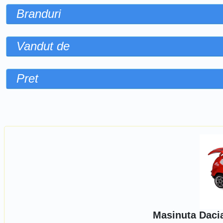
Branduri
Vandut de
Pret
Sorteaza dupa
Masinuta Dacia