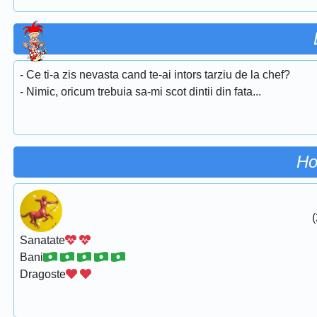
- Ce ti-a zis nevasta cand te-ai intors tarziu de la chef?
- Nimic, oricum trebuia sa-mi scot dintii din fata...
Ho
(
Sanatate
Bani
Dragoste