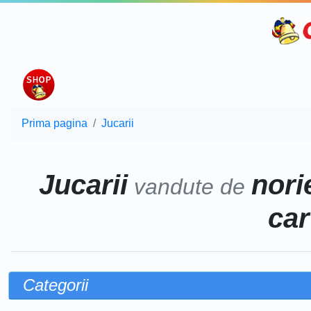
Prima pagina
Jucarii
Jucarii
norie
vandute de
car
Categorii