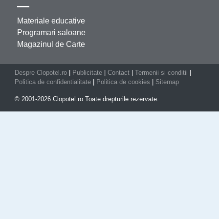
Materiale educative
Programari saloane
Magazinul de Carte
Despre Clopotel.ro
|
Publicitate
|
Contact
|
Termenii si conditii
|
Politica de confidentialitate
|
Politica de cookies
|
Sitemap
© 2001-2026 Clopotel.ro Toate drepturile rezervate.