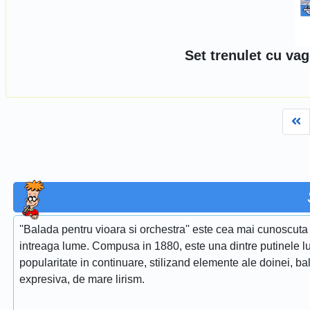
Set trenulet cu va
Fi
''Balada pentru vioara si orchestra'' este cea mai cunoscuta 
intreaga lume. Compusa in 1880, este una dintre putinele lu
popularitate in continuare, stilizand elemente ale doinei, ba
expresiva, de mare lirism.