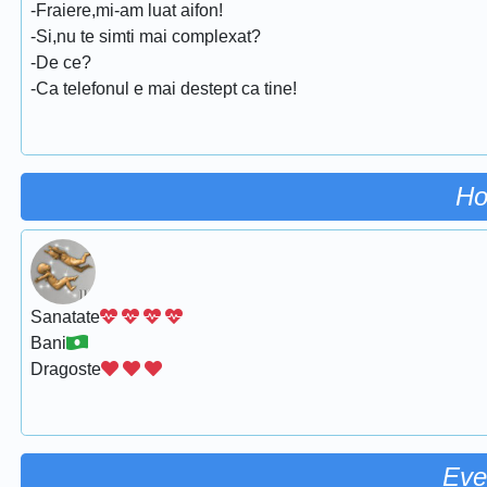
-Fraiere,mi-am luat aifon!
-Si,nu te simti mai complexat?
-De ce?
-Ca telefonul e mai destept ca tine!
Ho
Sanatate
Bani
Dragoste
Eve