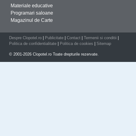
Materiale educative
Programari saloane
Magazinul de Carte
Despre Clopotel.ro
|
Publicitate
|
Contact
|
Termenii si conditii
|
Politica de confidentialitate
|
Politica de cookies
|
Sitemap
© 2001-2026 Clopotel.ro Toate drepturile rezervate.