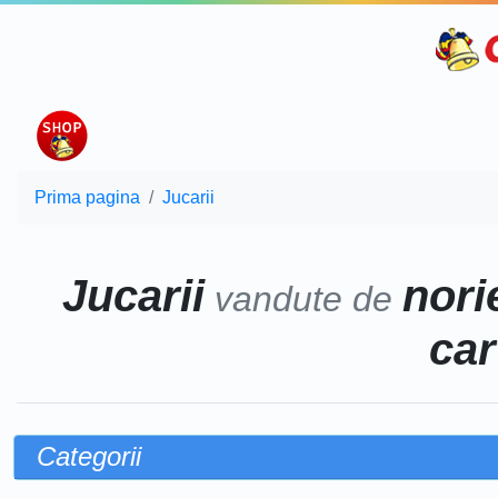
Prima pagina
Jucarii
Jucarii
norie
vandute de
car
Categorii