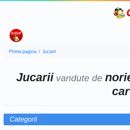
Prima pagina
Jucarii
Jucarii
norie
vandute de
car
Categorii