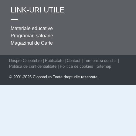
LINK-URI UTILE
Materiale educative
Programari saloane
Magazinul de Carte
Despre Clopotel.ro
|
Publicitate
|
Contact
|
Termenii si conditii
|
Politica de confidentialitate
|
Politica de cookies
|
Sitemap
© 2001-2026 Clopotel.ro Toate drepturile rezervate.