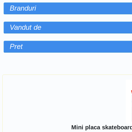
Branduri
Vandut de
Pret
Sorteaza dupa
Mini placa skateboard