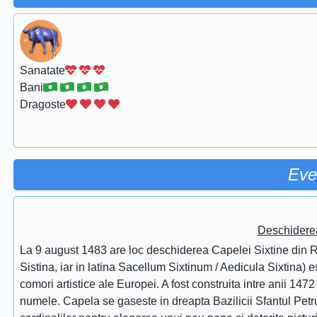
Sanatate
Bani
Dragoste
Eve
Deschidere
La 9 august 1483 are loc deschiderea Capelei Sixtine din Ro
Sistina, iar in latina Sacellum Sixtinum / Aedicula Sixtina) 
comori artistice ale Europei. A fost construita intre anii 1472
numele. Capela se gaseste in dreapta Bazilicii Sfantul Petru