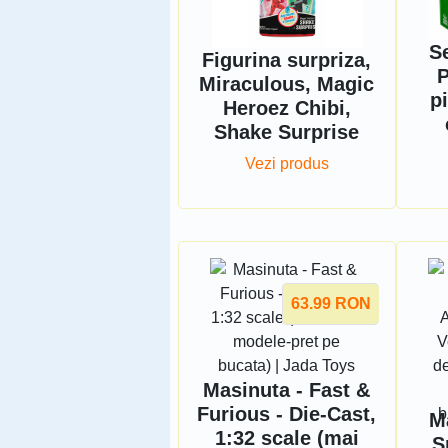
S
Figurina surpriza,
P
Miraculous, Magic
p
Heroez Chibi,
Shake Surprise
Vezi produs
63.99
RON
Masinuta - Fast &
Furious - Die-Cast,
M
1:32 scale (mai
S