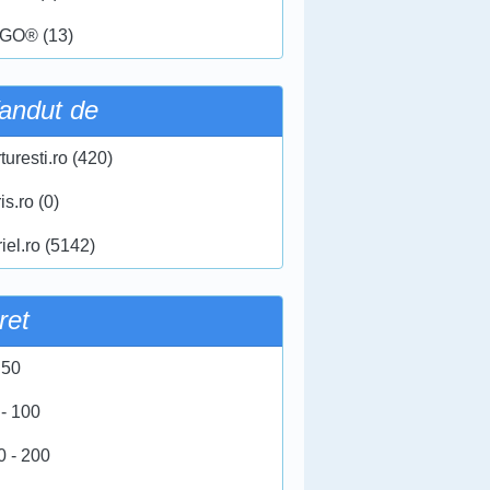
GO® (13)
andut de
turesti.ro (420)
ris.ro (0)
iel.ro (5142)
ret
 50
 - 100
0 - 200