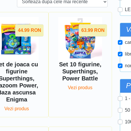
LE
V
44.99
RON
63.99
RON
car
lib
et de joaca cu
Set 10 figurine,
nor
figurine
Superthings,
Superthings,
Power Battle
P
azoom Power,
Vezi produs
Baza ascunsa
1 -
Enigma
Vezi produs
50
10