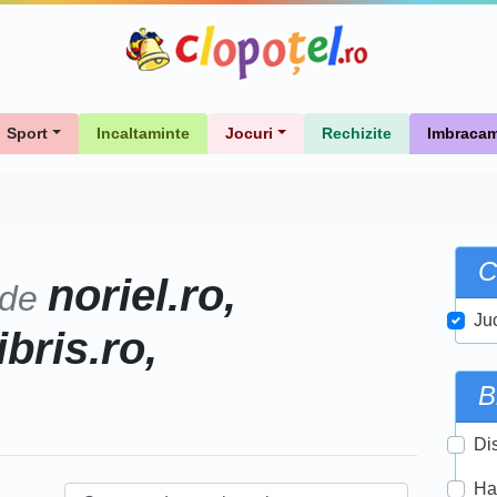
Sport
Incaltaminte
Jocuri
Rechizite
Imbracam
C
noriel.ro,
 de
Ju
ibris.ro,
B
Di
Ha