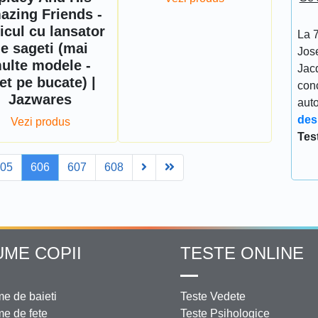
azing Friends -
icul cu lansator
La 7
e sageti (mai
Jos
ulte modele -
Jacq
et pe bucate) |
conc
Jazwares
aut
des
Vezi produs
Tes
Next
Last
605
606
607
608
UME COPII
TESTE ONLINE
e de baieti
Teste Vedete
e de fete
Teste Psihologice