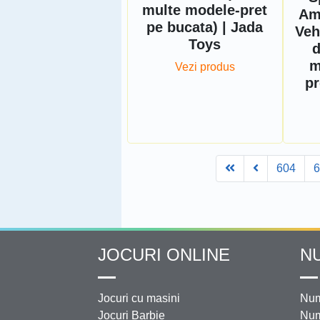
multe modele-pret
Am
pe bucata) | Jada
Veh
Toys
d
m
Vezi produs
pr
First
Prev
604
JOCURI ONLINE
N
Jocuri cu masini
Num
Jocuri Barbie
Num