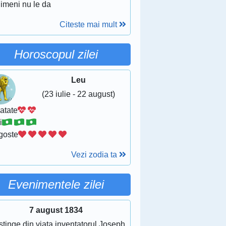
nimeni nu le da
Citeste mai mult
Horoscopul zilei
Leu
(23 iulie - 22 august)
atate
i
goste
Vezi zodia ta
Evenimentele zilei
7 august 1834
stinge din viata inventatorul Joseph