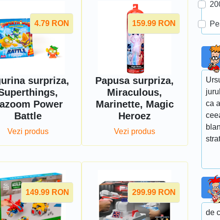
20
4.79
RON
159.99
RON
Pe
gurina surpriza,
Papusa surpriza,
Ursu
Superthings,
Miraculous,
juru
azoom Power
Marinette, Magic
ca a
Battle
Heroez
ceea
bla
Vezi produs
Vezi produs
stra
149.99
RON
299.99
RON
de 