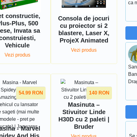
ca 
et constructie,
Consola de jocuri
lus-Plus, 500
cu proiector si 2
iese, Invata sa
blastere, Laser X,
construiesti,
ProjeX Animated
Vehicule
Vezi produs
Vezi produs
San
Ban
Dra
54.99
RON
140
RON
Masinuta –
Stivuitor Linde
H30D cu 2 paleti |
Bruder
asina - Marvel
pidey And His
Se 
Vezi produs