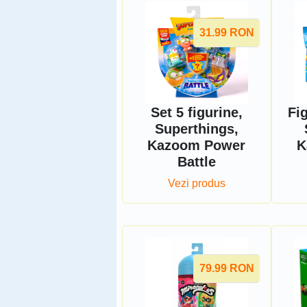
31.99
RON
Set 5 figurine,
Fi
Superthings,
Kazoom Power
K
Battle
Vezi produs
79.99
RON