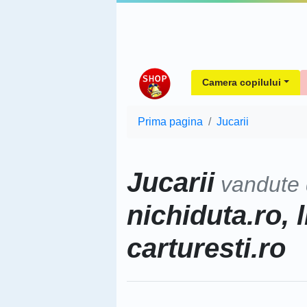
Camera copilului
Prima pagina
Jucarii
Jucarii
vandute
nichiduta.ro, l
carturesti.ro
Sorteaza dupa