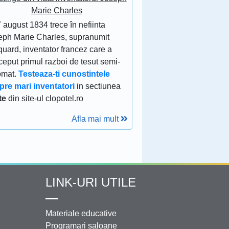
Marie Charles
 august 1834 trece în nefiinta
eph Marie Charles, supranumit
uard, inventator francez care a
eput primul razboi de tesut semi-
omat.
Testeaza-ti cunostintele
pre mari inventatori
in sectiunea
te
din site-ul clopotel.ro
Afla mai mult
LINK-URI UTILE
Materiale educative
Programari saloane