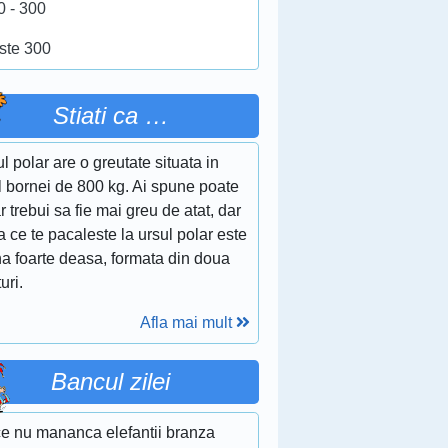
0 - 300
ste 300
Stiati ca …
l polar are o greutate situata in
l bornei de 800 kg. Ai spune poate
r trebui sa fie mai greu de atat, dar
 ce te pacaleste la ursul polar este
na foarte deasa, formata din doua
turi.
Afla mai mult
Bancul zilei
ce nu mananca elefantii branza