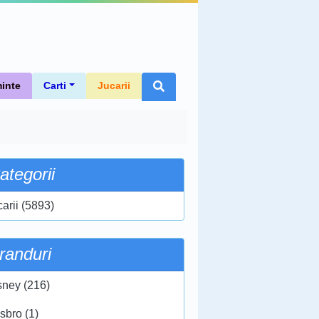
inte
Carti
Jucarii
ategorii
carii (5893)
randuri
sney (216)
sbro (1)