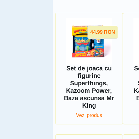
44.99
RON
Set de joaca cu
S
figurine
Superthings,
Kazoom Power,
K
Baza ascunsa Mr
King
Vezi produs