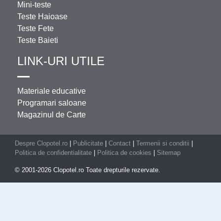
Mini-teste
Teste Haioase
Teste Fete
Teste Baieti
LINK-URI UTILE
Materiale educative
Programari saloane
Magazinul de Carte
Despre Clopotel.ro
|
Publicitate
|
Contact
|
Termenii si conditii
|
Politica de confidentialitate
|
Politica de cookies
|
Sitemap
© 2001-2026 Clopotel.ro Toate drepturile rezervate.