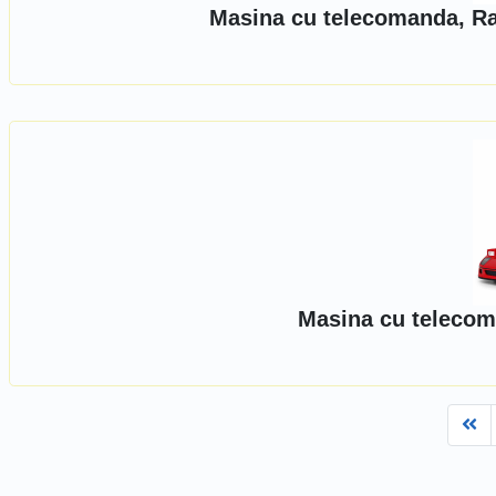
Masina cu telecomanda, Ras
Masina cu telecoma
Fi