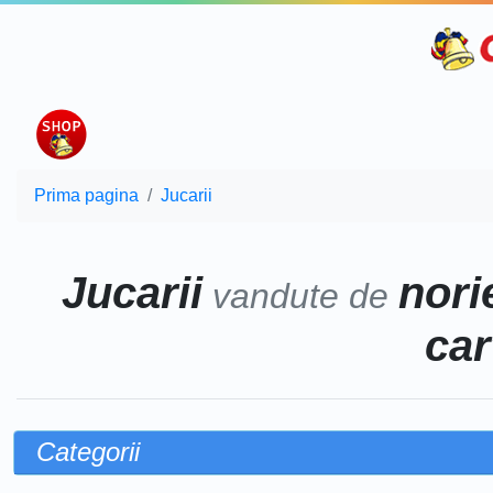
Prima pagina
Jucarii
Jucarii
norie
vandute de
car
Categorii