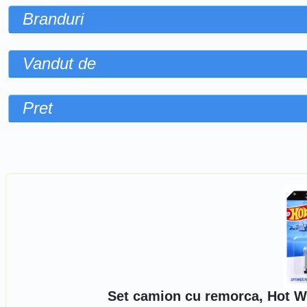
Branduri
Vandut de
Pret
Sorteaza dupa
Set camion cu remorca, Hot W