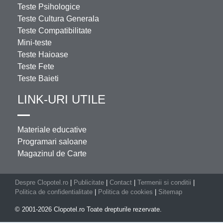
Teste Psihologice
Teste Cultura Generala
Teste Compatibilitate
Mini-teste
Teste Haioase
Teste Fete
Teste Baieti
LINK-URI UTILE
Materiale educative
Programari saloane
Magazinul de Carte
Despre Clopotel.ro
|
Publicitate
|
Contact
|
Termenii si conditii
|
Politica de confidentialitate
|
Politica de cookies
|
Sitemap
© 2001-2026 Clopotel.ro Toate drepturile rezervate.