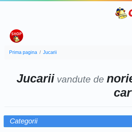
Prima pagina
Jucarii
Jucarii
norie
vandute de
car
Categorii