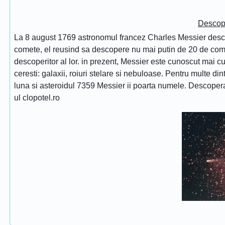
Descope
La 8 august 1769 astronomul francez Charles Messier desc
comete, el reusind sa descopere nu mai putin de 20 de comet
descoperitor al lor. in prezent, Messier este cunoscut mai 
ceresti: galaxii, roiuri stelare si nebuloase. Pentru multe di
luna si asteroidul 7359 Messier ii poarta numele. Descope
ul clopotel.ro