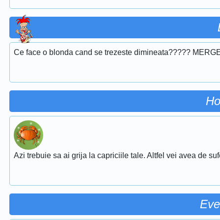
Ce face o blonda cand se trezeste dimineata????? MERGE
Ho
Azi trebuie sa ai grija la capriciile tale. Altfel vei avea de su
Eve