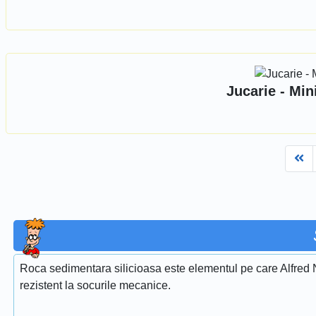
Jucarie - Min
Fi
Roca sedimentara silicioasa este elementul pe care Alfred Nob
rezistent la socurile mecanice.