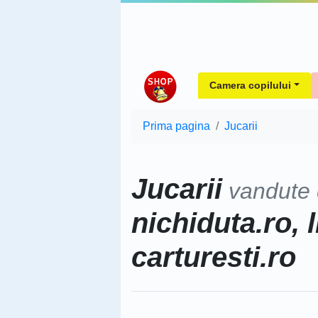
Camera copilului
Prima pagina
Jucarii
Jucarii
vandute
nichiduta.ro, l
carturesti.ro
Sorteaza dupa