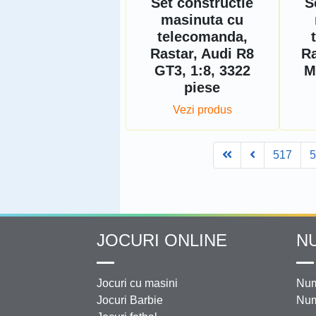
Set constructie
S
masinuta cu
telecomanda,
Rastar, Audi R8
Ra
GT3, 1:8, 3322
M
piese
Vezi produs
First
Prev
517
JOCURI ONLINE
N
Jocuri cu masini
Num
Jocuri Barbie
Num