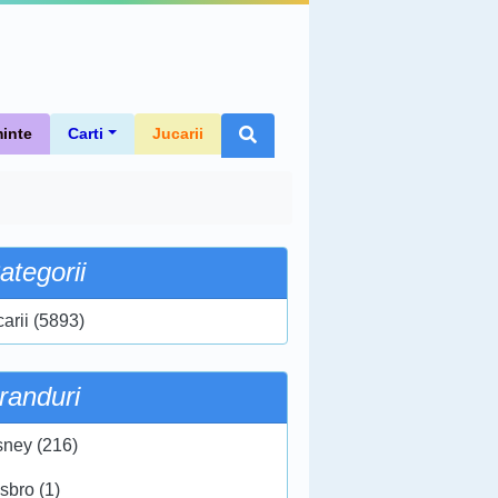
inte
Carti
Jucarii
ategorii
carii (5893)
randuri
sney (216)
sbro (1)