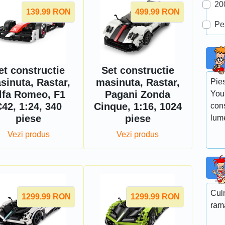
20
139.99
RON
499.99
RON
Pe
et constructie
Set constructie
sinuta, Rastar,
masinuta, Rastar,
Pie
lfa Romeo, F1
Pagani Zonda
You'
42, 1:24, 340
Cinque, 1:16, 1024
con
piese
piese
lum
Vezi produs
Vezi produs
Cul
1299.99
RON
1299.99
RON
rama