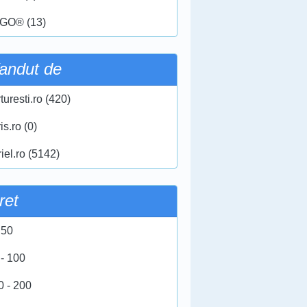
GO® (13)
andut de
turesti.ro (420)
ris.ro (0)
iel.ro (5142)
ret
 50
 - 100
0 - 200