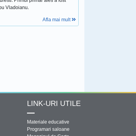
resti. Primul primar ales a fost
bu Vladoianu.
Afla mai mult
LINK-URI UTILE
Materiale educative
Programari saloane