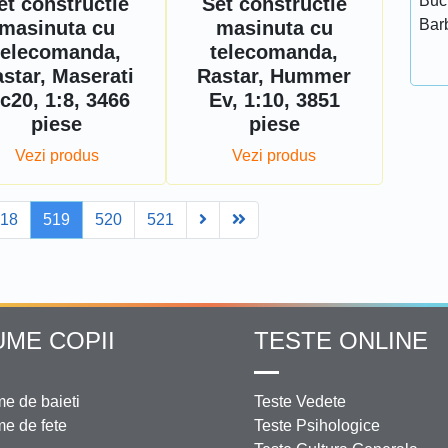
Bucu
et constructie
Set constructie
Bar
masinuta cu
masinuta cu
telecomanda,
telecomanda,
star, Maserati
Rastar, Hummer
c20, 1:8, 3466
Ev, 1:10, 3851
piese
piese
Vezi produs
Vezi produs
Next
Last
518
519
520
521
UME COPII
TESTE ONLINE
e de baieti
Teste Vedete
e de fete
Teste Psihologice