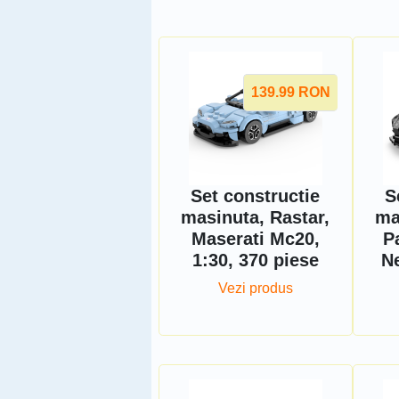
139.99
RON
Set constructie
S
masinuta, Rastar,
ma
Maserati Mc20,
P
1:30, 370 piese
Ne
Vezi produs