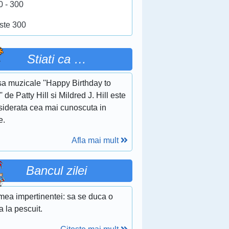
0 - 300
ste 300
Stiati ca …
sa muzicale ''Happy Birthday to
' de Patty Hill si Mildred J. Hill este
siderata cea mai cunoscuta in
e.
Afla mai mult
Bancul zilei
mea impertinentei: sa se duca o
 la pescuit.