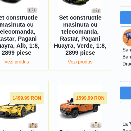
et constructie
Set constructie
masinuta cu
masinuta cu
telecomanda,
telecomanda,
astar, Pagani
Rastar, Pagani
ayra, Alb, 1:8,
Huayra, Verde, 1:8,
San
2899 piese
2899 piese
Ban
Vezi produs
Vezi produs
Dra
1499.99
RON
1599.99
RON
La 7