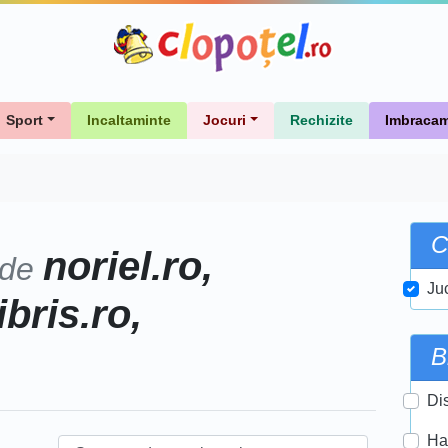
Sport
Incaltaminte
Jocuri
Rechizite
Imbracam
C
noriel.ro,
 de
Ju
ibris.ro,
B
Di
Ha