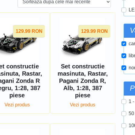
LE
V
129.99
RON
129.99
RON
car
lib
et constructie
Set constructie
nor
sinuta, Rastar,
masinuta, Rastar,
agani Zonda R
Pagani Zonda R,
P
gru, 1:28, 387
Alb, 1:28, 387
piese
piese
1 -
Vezi produs
Vezi produs
50
10