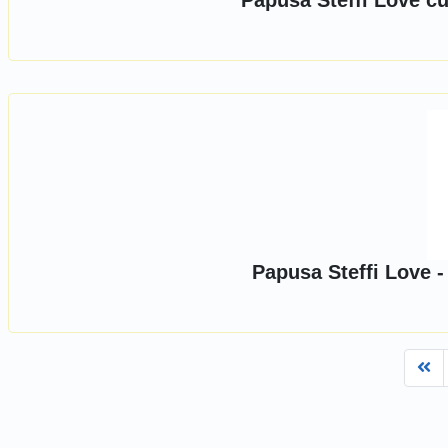
Papusa Steffi Love cu
Papusa Steffi Love -
Fi