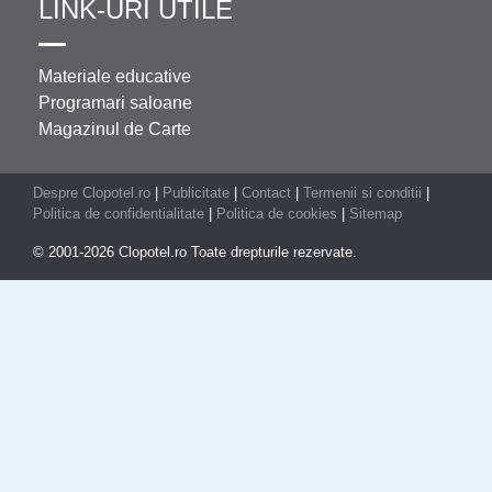
LINK-URI UTILE
Materiale educative
Programari saloane
Magazinul de Carte
Despre Clopotel.ro
|
Publicitate
|
Contact
|
Termenii si conditii
|
Politica de confidentialitate
|
Politica de cookies
|
Sitemap
© 2001-2026 Clopotel.ro Toate drepturile rezervate.