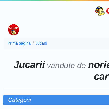
Prima pagina
Jucarii
Jucarii
norie
vandute de
car
Categorii