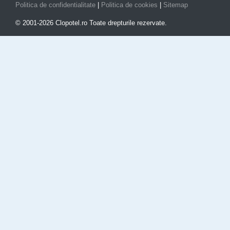
Politica de confidentialitate
|
Politica de cookies
|
Sitemap
© 2001-2026 Clopotel.ro Toate drepturile rezervate.