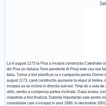
Turn
La 9 august 1173 la Pisa a inceput constructia Catedralei s
din Pisa (in italiana Torre pendente di Pisa) este cea mai fa
Italia. Turnul a fost planificat ca o campanila pentru Domul
august 1173, cand constructia ajunsese la etajul al treilea, dat
incepea sa se incline in directia sud-est. Timp de o suta de 
oblic, pentru a compensa partea inclinata. Dupa aceea, constr
clopotnita a fost finalizat. Datorita importantei sale pentru i
consolidare care a inceput in anul 1990. In decembrie 2001 tu