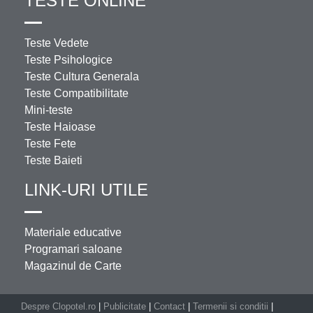
TESTE ONLINE
Teste Vedete
Teste Psihologice
Teste Cultura Generala
Teste Compatibilitate
Mini-teste
Teste Haioase
Teste Fete
Teste Baieti
LINK-URI UTILE
Materiale educative
Programari saloane
Magazinul de Carte
Despre Clopotel.ro
|
Publicitate
|
Contact
|
Termenii si conditii
|