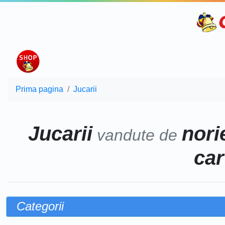
Prima pagina
Jucarii
Jucarii
norie
vandute de
car
Categorii