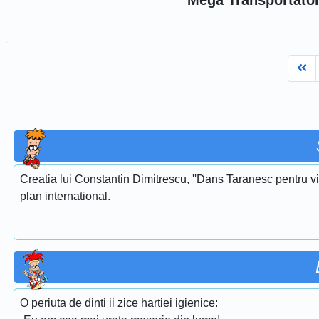
Mega Transportato
Fi
Creatia lui Constantin Dimitrescu, ''Dans Taranesc pentru vi
plan international.
O periuta de dinti ii zice hartiei igienice: