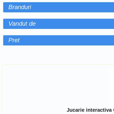
Branduri
Vandut de
Pret
Sorteaza dupa
Jucarie interactiv