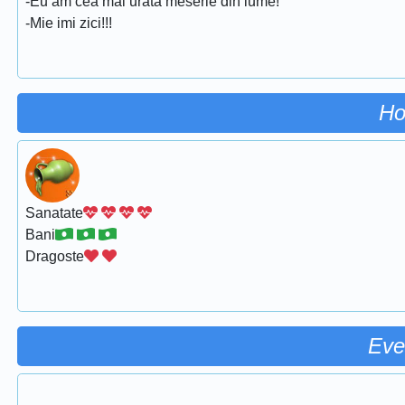
-Eu am cea mai urata meserie din lume!
-Mie imi zici!!!
Ho
Sanatate
Bani
Dragoste
Eve