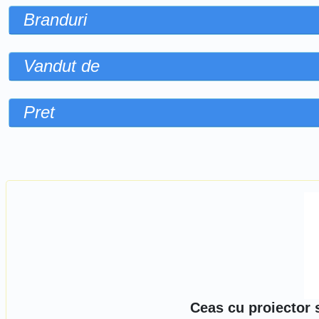
Branduri
Vandut de
Pret
Sorteaza dupa
Ceas cu proiector 