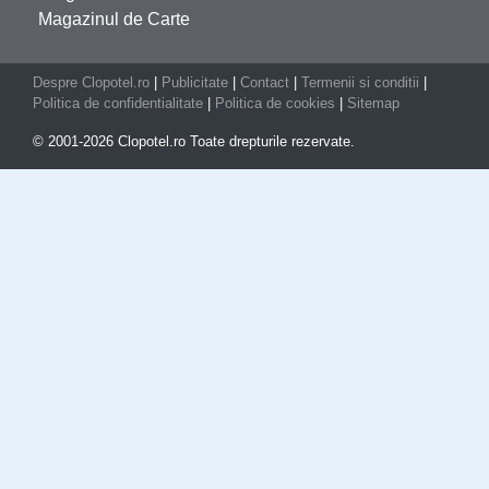
Magazinul de Carte
Despre Clopotel.ro
|
Publicitate
|
Contact
|
Termenii si conditii
|
Politica de confidentialitate
|
Politica de cookies
|
Sitemap
© 2001-2026 Clopotel.ro Toate drepturile rezervate.