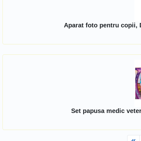
Aparat foto pentru copii,
Set papusa medic veteri
Fi