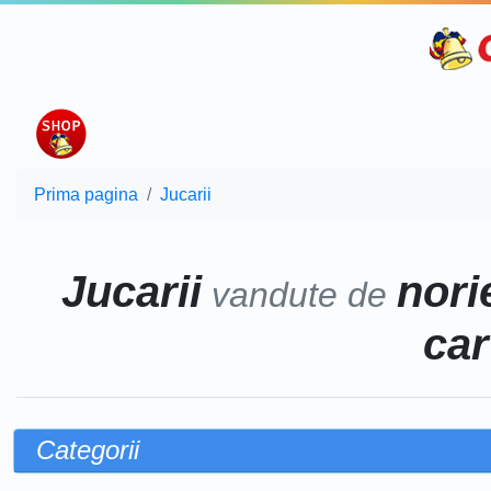
Prima pagina
Jucarii
Jucarii
norie
vandute de
car
Categorii