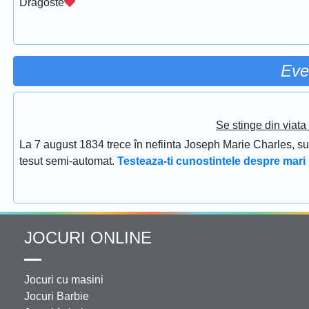
Dragoste
Eve
Se stinge din viat
La 7 august 1834 trece în nefiinta Joseph Marie Charles, s
tesut semi-automat.
Testeaza-ti cunostintele despre mari 
JOCURI ONLINE
Jocuri cu masini
Jocuri Barbie