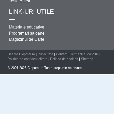
Teste Baieti
LINK-URI UTILE
Materiale educative
Programari saloane
Magazinul de Carte
Despre Clopotel.ro
|
Publicitate
|
Contact
|
Termenii si conditii
|
Politica de confidentialitate
|
Politica de cookies
|
Sitemap
© 2001-2026 Clopotel.ro Toate drepturile rezervate.