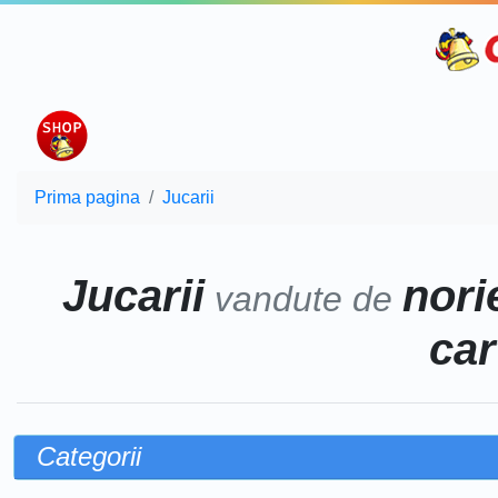
Prima pagina
Jucarii
Jucarii
norie
vandute de
car
Categorii