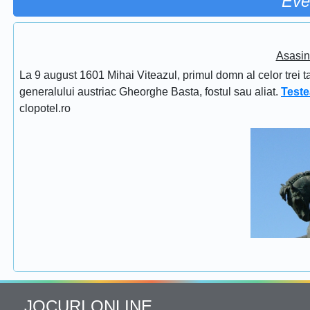
Eve
Asasin
La 9 august 1601 Mihai Viteazul, primul domn al celor trei t
generalului austriac Gheorghe Basta, fostul sau aliat.
Teste
clopotel.ro
JOCURI ONLINE