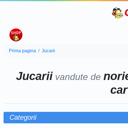
Prima pagina
Jucarii
Jucarii
norie
vandute de
car
Categorii