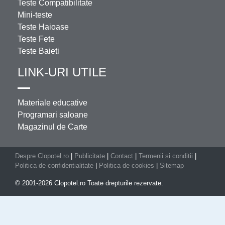
Teste Compatibilitate
Mini-teste
Teste Haioase
Teste Fete
Teste Baieti
LINK-URI UTILE
Materiale educative
Programari saloane
Magazinul de Carte
Despre Clopotel.ro
|
Publicitate
|
Contact
|
Termenii si conditii
|
Politica de confidentialitate
|
Politica de cookies
|
Sitemap
© 2001-2026 Clopotel.ro Toate drepturile rezervate.