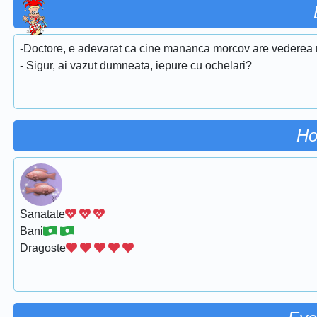
-Doctore, e adevarat ca cine mananca morcov are vederea
- Sigur, ai vazut dumneata, iepure cu ochelari?
Ho
Sanatate
Bani
Dragoste