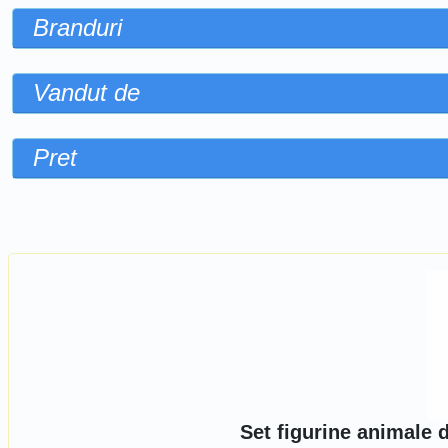
Branduri
Vandut de
Pret
Sorteaza dupa
Set figurine animale 