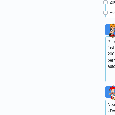
20
Pe
Prim
fost
200
perm
auto
Nea
- Do