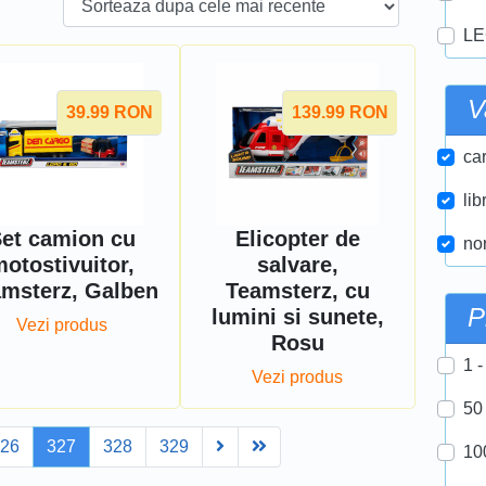
LE
V
39.99
RON
139.99
RON
car
lib
et camion cu
Elicopter de
nor
otostivuitor,
salvare,
msterz, Galben
Teamsterz, cu
P
lumini si sunete,
Vezi produs
Rosu
1 -
Vezi produs
50
Next
Last
326
327
328
329
10