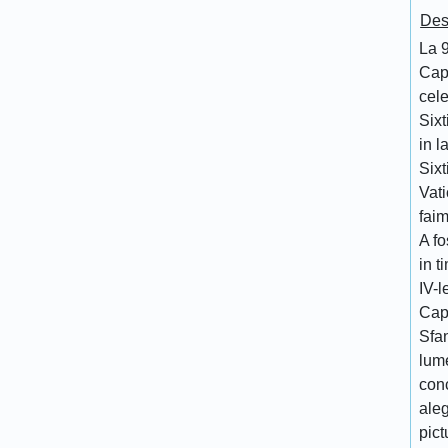
Des
La 
Cap
cele
Sixt
in l
Sixt
Vati
faim
A fo
in t
IV-l
Cape
Sfan
lume
conc
aleg
pict