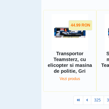
44.99
RON
Transportor
S
Teamsterz, cu
m
elicopter si masina
Tea
de politie, Gri
Vezi produs
First
Prev
325