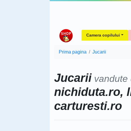
Camera copilului
Prima pagina
Jucarii
Jucarii
vandute
nichiduta.ro, l
carturesti.ro
Sorteaza dupa