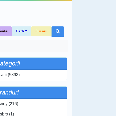
inte
Carti
Jucarii
ategorii
carii (5893)
randuri
sney (216)
sbro (1)