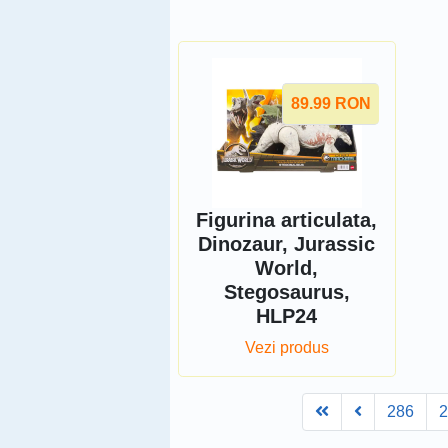
89.99
RON
Figurina articulata,
Dinozaur, Jurassic
World,
Stegosaurus,
HLP24
Vezi produs
First
Prev
286