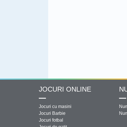
JOCURI ONLINE
N
Jocuri cu masini
Num
Jocuri Barbie
Num
Jocuri fotbal
Jocuri de gatit