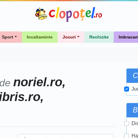
Sport
Incaltaminte
Jocuri
Rechizite
Imbracam
C
noriel.ro,
 de
Ju
ibris.ro,
B
Di
Ha