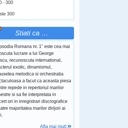
0 - 300
ste 300
Stiati ca …
apsodia Romana nr. 1'' este cea mai
oscuta lucrare a lui George
scu, recunoscuta international,
cterul exotic, dinamismul,
musetea melodica si orchestratia
ctaculoasa a facut ca aceasta piesa
ntre repede in repertoriul marilor
estre si sa fie interpretata in
ert ori in inregistrari discrografice
atre majoritatea marilor dirijori ai
i.
Afla mai mult