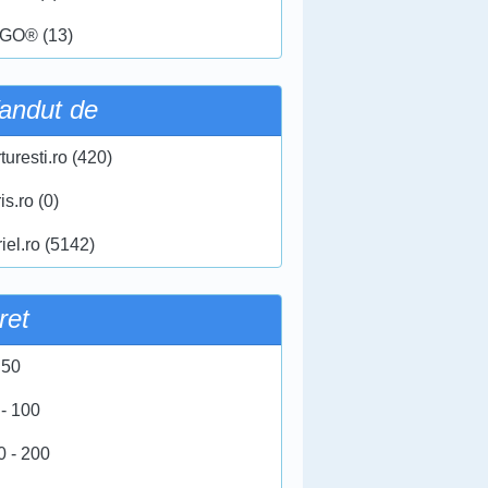
GO® (13)
andut de
turesti.ro (420)
ris.ro (0)
iel.ro (5142)
ret
 50
 - 100
0 - 200