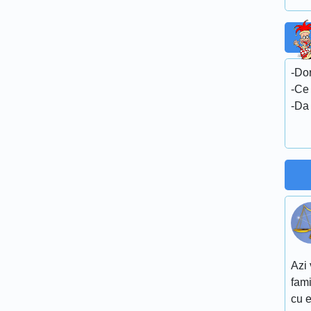
-Dor
-Ce
-Da
Azi 
fami
cu e