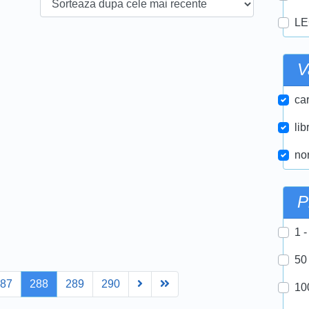
LE
V
car
lib
nor
P
1 -
50
Next
Last
287
288
289
290
10