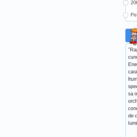
20
Pe
''R
cun
Ene
cara
fru
spe
sa i
orch
conc
de c
lumi