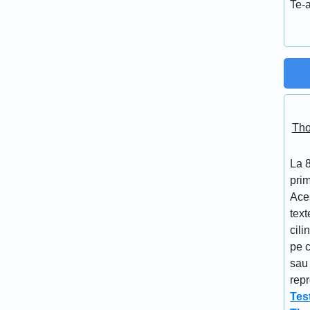
Te-a
Tho
La 
prim
Aces
text
cili
pe c
sau 
repr
Tes