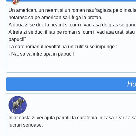
Un american, un neamt si un roman naufragiaza pe o insula po
hotarasc ca pe american sa-l friga la protap.
A doua zi se duc la neamt si cum il vad asa de gras se gand
A treia zi se duc, il iau pe roman si cum il vad asa urat, stau
papuci!"
La care romanul revoltat, ia un cutit si se impunge :
- Na, sa va intre apa in papuci!
Ho
In aceasta zi vei ajuta parintii la curatenia in casa. Dar ca sa 
lucruri serioase.