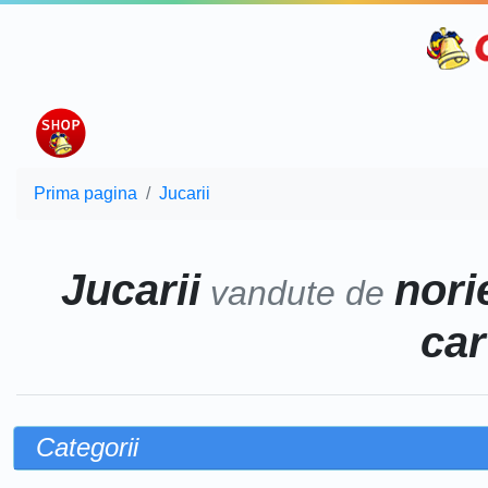
Prima pagina
Jucarii
Jucarii
norie
vandute de
car
Categorii