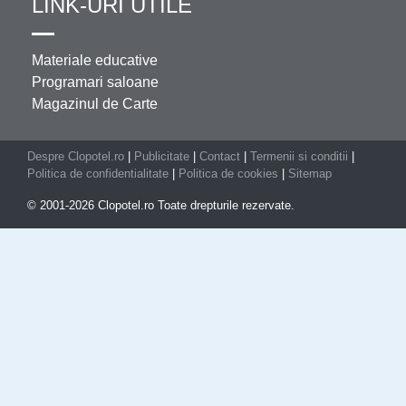
LINK-URI UTILE
Materiale educative
Programari saloane
Magazinul de Carte
Despre Clopotel.ro
|
Publicitate
|
Contact
|
Termenii si conditii
|
Politica de confidentialitate
|
Politica de cookies
|
Sitemap
© 2001-2026 Clopotel.ro Toate drepturile rezervate.