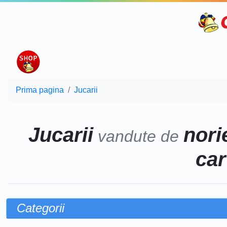
Prima pagina
Jucarii
Jucarii
norie
vandute de
car
Categorii