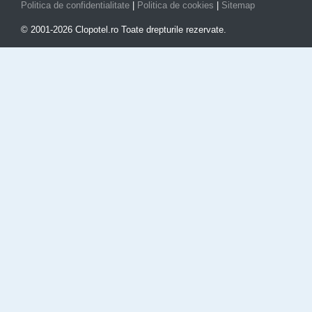
Politica de confidentialitate
|
Politica de cookies
|
Sitemap
© 2001-2026 Clopotel.ro Toate drepturile rezervate.