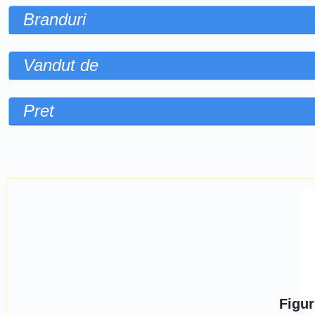
Branduri
Vandut de
Pret
Sorteaza dupa
Figur