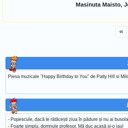
Masinuta Maisto, J
Fi
Piesa muzicale ''Happy Birthday to You'' de Patty Hill si Mi
- Popescule, dacă te rătăcești ziua în pădure și nu ai busola
- Foarte simplu, domnule profesor. Mă duc acasă și-o iau!