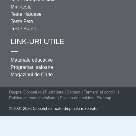
Mini-teste
Teste Haioase
Teste Fete
Teste Baieti
LINK-URI UTILE
Materiale educative
Programari saloane
Magazinul de Carte
Despre Clopotel.ro
|
Publicitate
|
Contact
|
Termenii si conditii
|
Politica de confidentialitate
|
Politica de cookies
|
Sitemap
© 2001-2026 Clopotel.ro Toate drepturile rezervate.