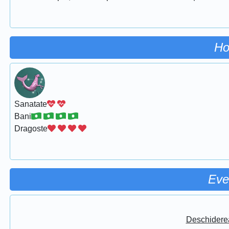
Ho
Sanatate
Bani
Dragoste
Eve
Deschidere