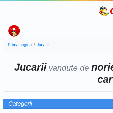
Prima pagina
Jucarii
Jucarii
norie
vandute de
car
Categorii