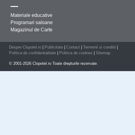
Materiale educative
Programari saloane
Magazinul de Carte
Despre Clopotel.ro
|
Publicitate
|
Contact
|
Termenii si conditii
|
Politica de confidentialitate
|
Politica de cookies
|
Sitemap
© 2001-2026 Clopotel.ro Toate drepturile rezervate.