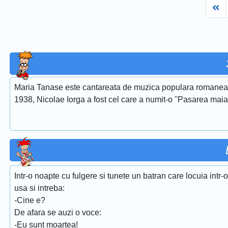
Fi
Maria Tanase este cantareata de muzica populara romaneasca
1938, Nicolae Iorga a fost cel care a numit-o ''Pasarea maias
Intr-o noapte cu fulgere si tunete un batran care locuia intr-
usa si intreba:
-Cine e?
De afara se auzi o voce:
-Eu sunt moartea!