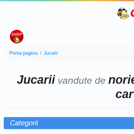
Prima pagina
Jucarii
Jucarii
norie
vandute de
car
Categorii