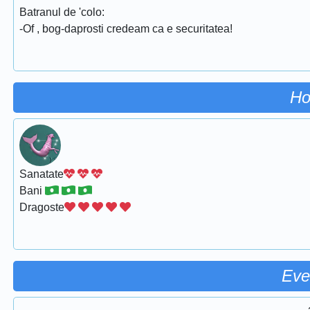
Batranul de 'colo:
-Of , bog-daprosti credeam ca e securitatea!
Ho
Sanatate
Bani
Dragoste
Eve