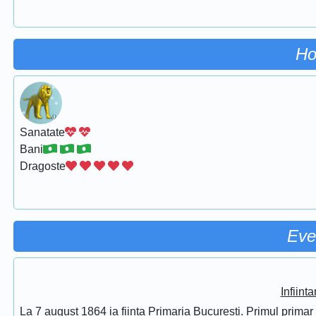
Ho
Sanatate
Bani
Dragoste
Eve
Infiint
La 7 august 1864 ia fiinta Primaria Bucuresti. Primul prima