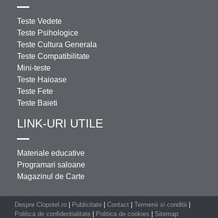
Teste Vedete
Teste Psihologice
Teste Cultura Generala
Teste Compatibilitate
Mini-teste
Teste Haioase
Teste Fete
Teste Baieti
LINK-URI UTILE
Materiale educative
Programari saloane
Magazinul de Carte
Despre Clopotel.ro
|
Publicitate
|
Contact
|
Termenii si conditii
|
Politica de confidentialitate
|
Politica de cookies
|
Sitemap