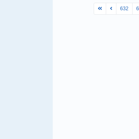
First
Prev
632