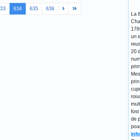
Next
Last
633
634
635
636
La 
Cha
176
un 
reu
20 d
num
prim
Mes
prin
cupr
roiu
mult
fost
de p
poa
inf