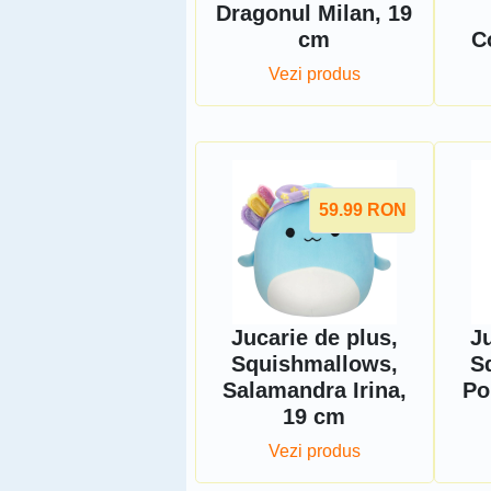
Dragonul Milan, 19
cm
C
Vezi produs
59.99
RON
Jucarie de plus,
Ju
Squishmallows,
S
Salamandra Irina,
Po
19 cm
Vezi produs