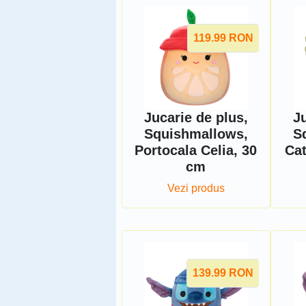
119.99
RON
Jucarie de plus,
Ju
Squishmallows,
S
Portocala Celia, 30
Cat
cm
Vezi produs
139.99
RON