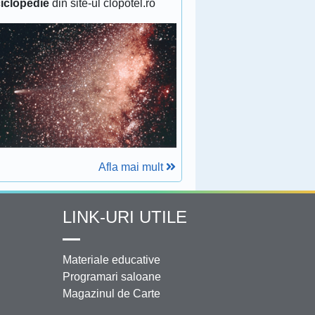
iclopedie
din site-ul clopotel.ro
Afla mai mult
LINK-URI UTILE
Materiale educative
Programari saloane
Magazinul de Carte