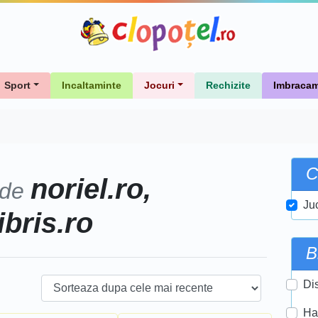
Sport
Incaltaminte
Jocuri
Rechizite
Imbracam
C
noriel.ro,
 de
Ju
ibris.ro
B
Di
Ha