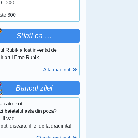
0 - 300
ste 300
Stiati ca …
l Rubik a fost inventat de
hiarul Erno Rubik.
Afla mai mult
Bancul zilei
a catre sot:
zi baietelul asta din poza?
, il vad.
 opt, diseara, il iei de la gradinita!