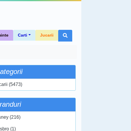
inte
Carti
Jucarii
ategorii
carii (5473)
randuri
sney (216)
sbro (1)