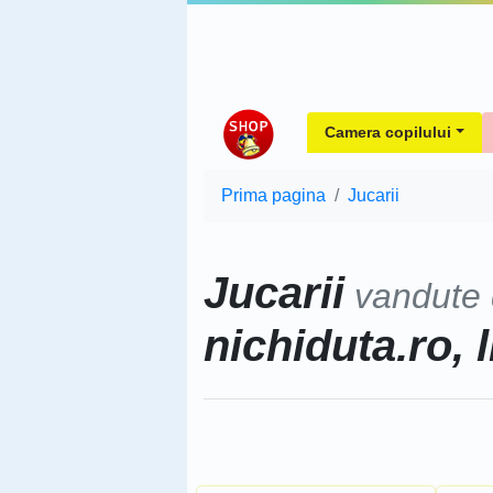
Camera copilului
Prima pagina
Jucarii
Jucarii
vandute
nichiduta.ro, l
Sorteaza dupa