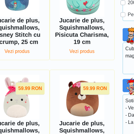
20
Pe
carie de plus,
Jucarie de plus,
quishmallows,
Squishmallows,
sney Stitch cu
Pisicuta Charisma,
crump, 25 cm
19 cm
Cubu
Vezi produs
Vezi produs
mag
59.99
RON
59.99
RON
Soti
- Ve
- Da
- La
carie de plus,
Jucarie de plus,
quishmallows,
Squishmallows,