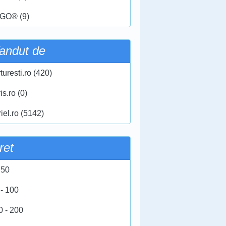
GO® (9)
andut de
turesti.ro (420)
ris.ro (0)
iel.ro (5142)
ret
 50
 - 100
0 - 200