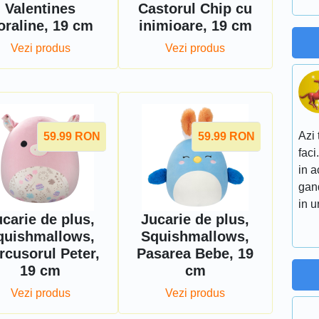
Valentines
Castorul Chip cu
oraline, 19 cm
inimioare, 19 cm
Vezi produs
Vezi produs
Azi 
59.99
RON
59.99
RON
faci
in a
gand
in 
carie de plus,
Jucarie de plus,
quishmallows,
Squishmallows,
rcusorul Peter,
Pasarea Bebe, 19
19 cm
cm
Vezi produs
Vezi produs