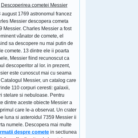
Descoperirea cometei Messier
8 august 1769 astronomul francez
rles Messier descopera cometa
9 Messier. Charles Messier a fost
eminent vânator de comete, el
sind sa descopere nu mai putin de
e comete. 13 dintre ele ii poarta
ele, Messier fiind recunoscut ca
ul descoperitor al lor. in prezent,
sier este cunoscut mai cu seama
 Catalogul Messier, un catalog care
inde 110 corpuri ceresti: galaxii,
ri stelare si nebuloase. Pentru
e dintre aceste obiecte Messier a
 primul care le-a observat. Un crater
e luna si asteroidul 7359 Messier ii
rta numele. Descopera mai multe
ormatii despre comete
in sectiunea