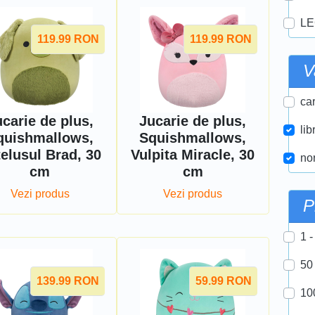
LE
119.99
RON
119.99
RON
V
car
carie de plus,
Jucarie de plus,
lib
quishmallows,
Squishmallows,
elusul Brad, 30
Vulpita Miracle, 30
nor
cm
cm
Vezi produs
Vezi produs
P
1 -
50
139.99
RON
59.99
RON
10