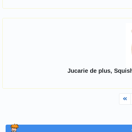
Jucarie de plus, Squis
Fi