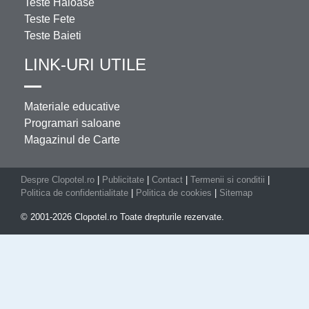
Teste Haioase
Teste Fete
Teste Baieti
LINK-URI UTILE
Materiale educative
Programari saloane
Magazinul de Carte
Despre Clopotel.ro
|
Publicitate
|
Contact
|
Termenii si conditii
|
Politica de confidentialitate
|
Politica de cookies
|
Sitemap
© 2001-2026 Clopotel.ro Toate drepturile rezervate.