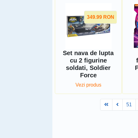
349.99
RON
Set nava de lupta
cu 2 figurine
soldati, Soldier
P
Force
Vezi produs
First
Prev
51