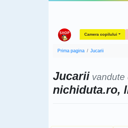
Camera copilului
Prima pagina
Jucarii
Jucarii
vandute
nichiduta.ro, l
Sorteaza dupa