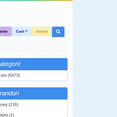
inte
Carti
Jucarii
ategorii
carii (5473)
randuri
sney (216)
sbro (1)