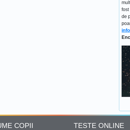
mult
fost
de p
poa
inf
Enc
UME COPII
TESTE ONLINE