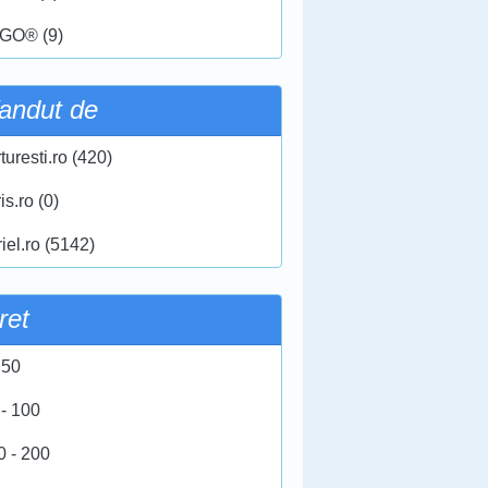
GO® (9)
andut de
turesti.ro (420)
ris.ro (0)
iel.ro (5142)
ret
 50
 - 100
0 - 200