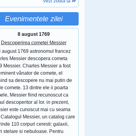
Vezi zodia ta
Evenimentele zilei
8 august 1769
Descoperirea cometei Messier
8 august 1769 astronomul francez
rles Messier descopera cometa
9 Messier. Charles Messier a fost
eminent vânator de comete, el
sind sa descopere nu mai putin de
e comete. 13 dintre ele ii poarta
ele, Messier fiind recunoscut ca
ul descoperitor al lor. in prezent,
sier este cunoscut mai cu seama
 Catalogul Messier, un catalog care
inde 110 corpuri ceresti: galaxii,
ri stelare si nebuloase. Pentru