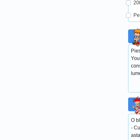
20
Pe
Pie
You'
con
lum
O bl
- Cu
asta