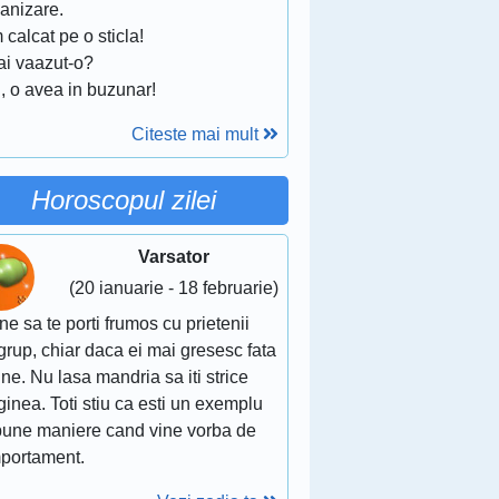
anizare.
 calcat pe o sticla!
ai vaazut-o?
, o avea in buzunar!
Citeste mai mult
Horoscopul zilei
Varsator
(20 ianuarie - 18 februarie)
ne sa te porti frumos cu prietenii
grup, chiar daca ei mai gresesc fata
ine. Nu lasa mandria sa iti strice
inea. Toti stiu ca esti un exemplu
bune maniere cand vine vorba de
portament.