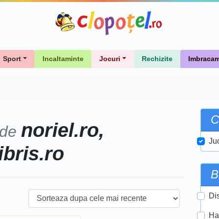
Sport
Incaltaminte
Jocuri
Rechizite
Imbracam
C
noriel.ro,
 de
Ju
ibris.ro
B
Di
Ha