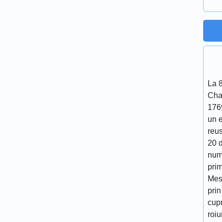
La 
Cha
176
un 
reu
20 d
num
prim
Mes
prin
cupr
roiu