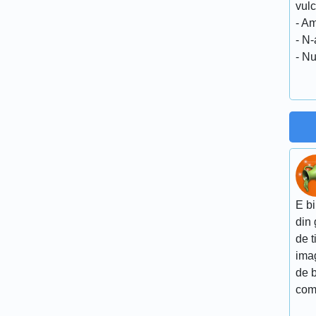
vulc
- Am
- N-
- Nu
E bi
din 
de t
imag
de 
com