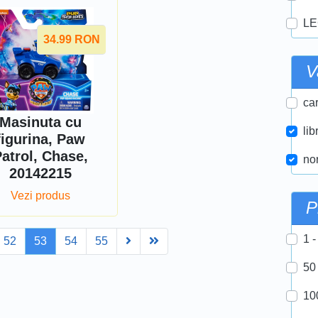
LE
34.99
RON
V
car
Masinuta cu
lib
figurina, Paw
atrol, Chase,
nor
20142215
Vezi produs
P
1 -
Next
Last
52
53
54
55
50
10