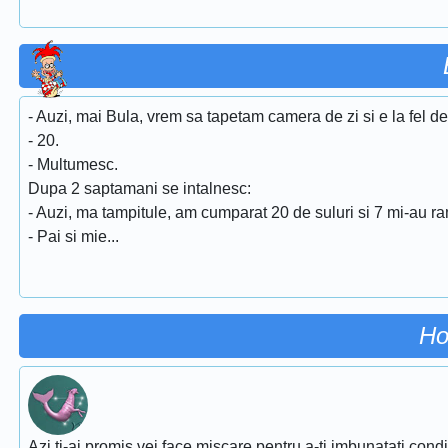
- Auzi, mai Bula, vrem sa tapetam camera de zi si e la fel de
- 20.
- Multumesc.
Dupa 2 saptamani se intalnesc:
- Auzi, ma tampitule, am cumparat 20 de suluri si 7 mi-au ra
- Pai si mie...
Ho
Azi ti-ai promis vei face miscare pentru a-ti imbunatati conditi