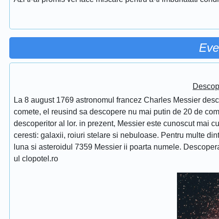
Eve
Descope
La 8 august 1769 astronomul francez Charles Messier desc
comete, el reusind sa descopere nu mai putin de 20 de comet
descoperitor al lor. in prezent, Messier este cunoscut mai 
ceresti: galaxii, roiuri stelare si nebuloase. Pentru multe di
luna si asteroidul 7359 Messier ii poarta numele. Descope
ul clopotel.ro