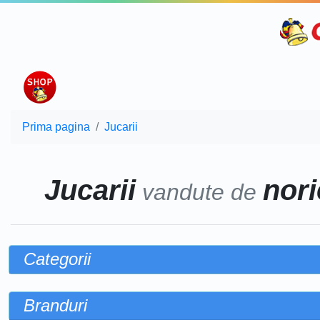
Prima pagina
Jucarii
Jucarii
nori
vandute de
Categorii
Branduri