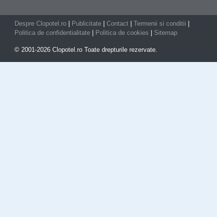
Despre Clopotel.ro
|
Publicitate
|
Contact
|
Termenii si conditii
|
Politica de confidentialitate
|
Politica de cookies
|
Sitemap
© 2001-2026 Clopotel.ro Toate drepturile rezervate.