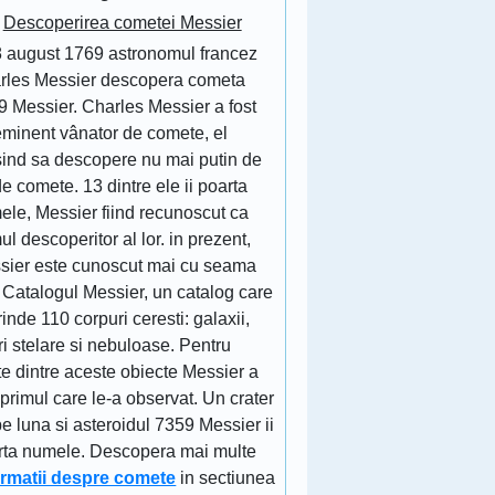
Descoperirea cometei Messier
8 august 1769 astronomul francez
rles Messier descopera cometa
9 Messier. Charles Messier a fost
eminent vânator de comete, el
sind sa descopere nu mai putin de
e comete. 13 dintre ele ii poarta
ele, Messier fiind recunoscut ca
ul descoperitor al lor. in prezent,
sier este cunoscut mai cu seama
 Catalogul Messier, un catalog care
inde 110 corpuri ceresti: galaxii,
ri stelare si nebuloase. Pentru
e dintre aceste obiecte Messier a
 primul care le-a observat. Un crater
e luna si asteroidul 7359 Messier ii
rta numele. Descopera mai multe
ormatii despre comete
in sectiunea