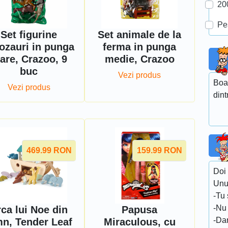
20
Pe
Set figurine
Set animale de la
ozauri in punga
ferma in punga
are, Crazoo, 9
medie, Crazoo
buc
Vezi produs
Boa
Vezi produs
dint
469.99
RON
159.99
RON
Doi 
Unu
-Tu 
-Nu
ca lui Noe din
Papusa
-Dar
mn, Tender Leaf
Miraculous, cu