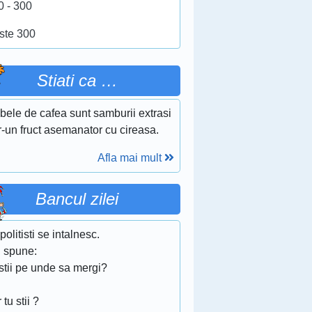
0 - 300
ste 300
Stiati ca …
bele de cafea sunt samburii extrasi
r-un fruct asemanator cu cireasa.
Afla mai mult
Bancul zilei
politisti se intalnesc.
 spune:
stii pe unde sa mergi?
 tu stii ?