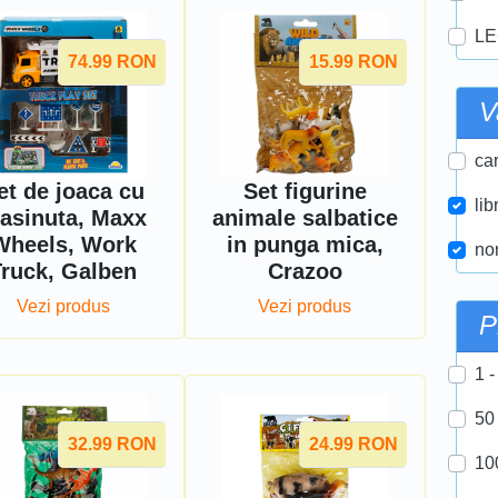
LE
74.99
RON
15.99
RON
V
car
et de joaca cu
Set figurine
lib
asinuta, Maxx
animale salbatice
Wheels, Work
in punga mica,
nor
Truck, Galben
Crazoo
Vezi produs
Vezi produs
P
1 -
50
32.99
RON
24.99
RON
10