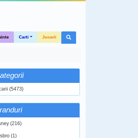
inte
Carti
Jucarii
ategorii
carii (5473)
randuri
sney (216)
sbro (1)