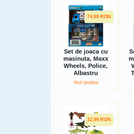
74.99
RON
Set de joaca cu
S
masinuta, Maxx
m
Wheels, Police,
Albastru
Vezi produs
32.99
RON