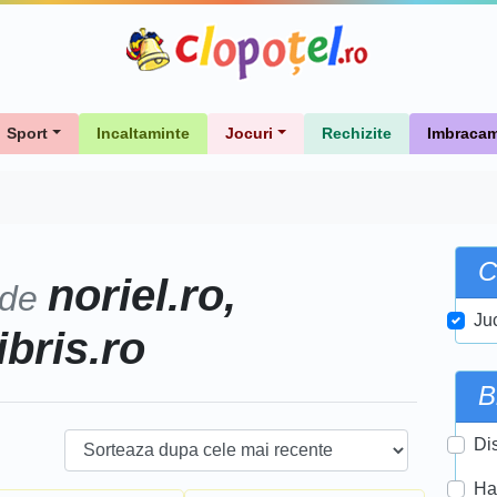
Sport
Incaltaminte
Jocuri
Rechizite
Imbracam
C
noriel.ro,
 de
Ju
ibris.ro
B
Di
Ha