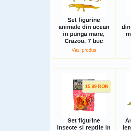
Set figurine
animale din ocean
din
in punga mare,
m
Crazoo, 7 buc
Vezi produs
15.99
RON
Set figurine
Ar
insecte si reptile in
le