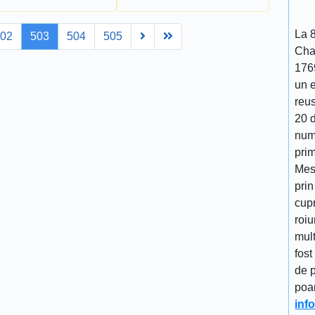
La 
Next
Last
502
503
504
505
Cha
176
un 
reu
20 d
num
prim
Mes
prin
cupr
roiu
mult
fost
de p
poa
inf