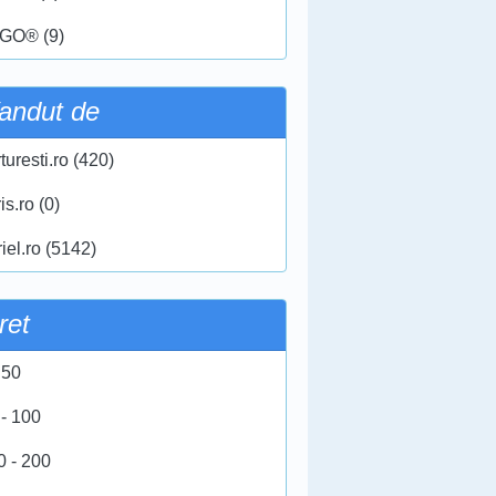
GO® (9)
andut de
turesti.ro (420)
ris.ro (0)
iel.ro (5142)
ret
 50
 - 100
0 - 200