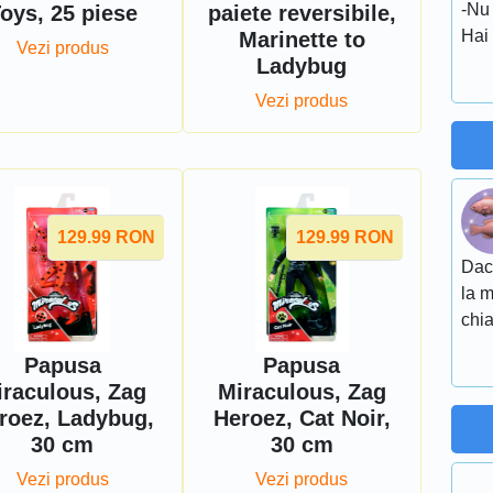
-Nu
oys, 25 piese
paiete reversibile,
Hai 
Marinette to
Vezi produs
Ladybug
Vezi produs
129.99
RON
129.99
RON
Daca
la m
chia
Papusa
Papusa
iraculous, Zag
Miraculous, Zag
roez, Ladybug,
Heroez, Cat Noir,
30 cm
30 cm
Vezi produs
Vezi produs