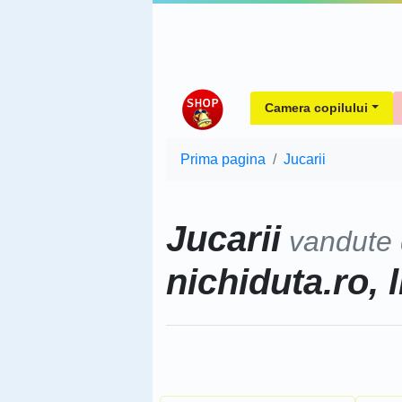
Camera copilului
Prima pagina
Jucarii
Jucarii
vandute
nichiduta.ro, l
Sorteaza dupa