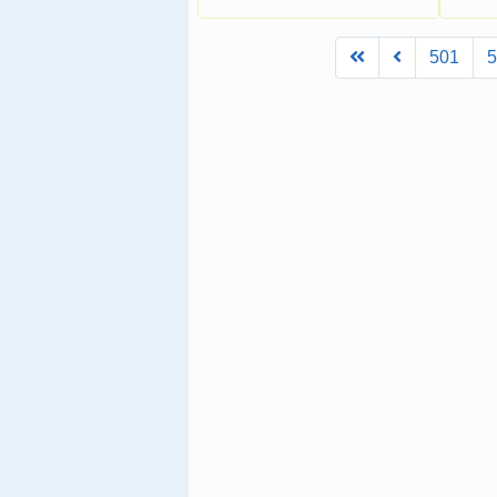
First
Prev
501