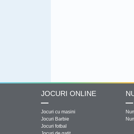
JOCURI ONLINE
N
Jocuri cu masini
Num
Jocuri Barbie
Num
Jocuri fotbal
Jocuri de gatit